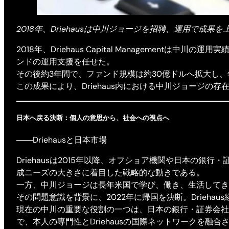
2018年、Driehausは中川ジョージを招聘、運用で成果
2018年、Driehaus Capital Manageme
ンドの運用支援を任せた。
その後約3年間で、ファンド規模は約30億ドルへ拡大し、
この成果により、Driehaus内における中川ジョージ
日本へ戻る決断：個人の意思から、社会への視点へ
――Driehausと日本市場
Driehausは2015年以降、オフショア機関や日本の
成ニーズの大きさに着目した戦略的な動きである。
一方、中川ジョージは長年米国で学び、働き、生活してき
その問題意識を背景に、2022年に帰国を決断。Drieh
現在の中川の重要な役割の一つは、日本の銀行・証券会社と
で、本人の専門性とDriehausの国際ネットワークを融