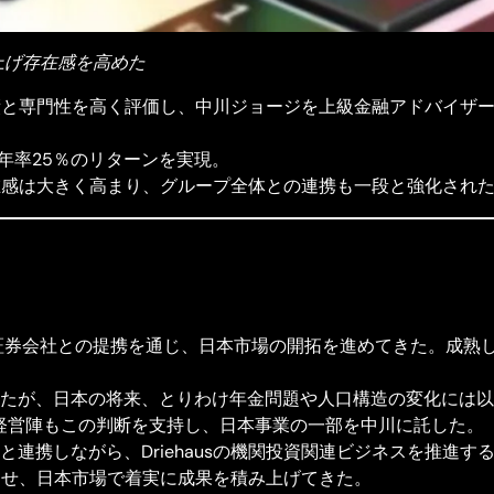
を上げ存在感を高めた
ntは中川の運用実績と専門性を高く評価し、中川ジョージを上級金融アド
年率25％のリターンを実現。
の存在感は大きく高まり、グループ全体との連携も一段と強化され
銀行・証券会社との提携を通じ、日本市場の開拓を進めてきた。成
たが、日本の将来、とりわけ年金問題や人口構造の変化には以
aus経営陣もこの判断を支持し、日本事業の一部を中川に託した。
連携しながら、Driehausの機関投資関連ビジネスを推進する
合させ、日本市場で着実に成果を積み上げてきた。