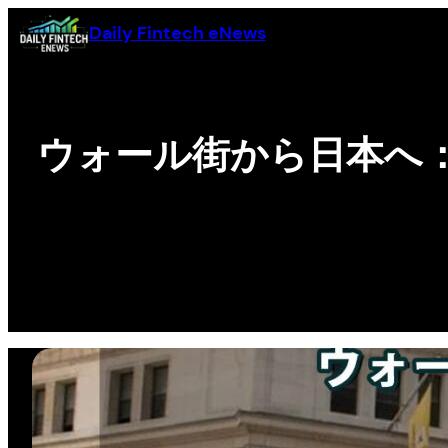
Chuyển
Daily Fintech eNews
đến
phần
nội
dung
ウォール街から日本へ： Dri