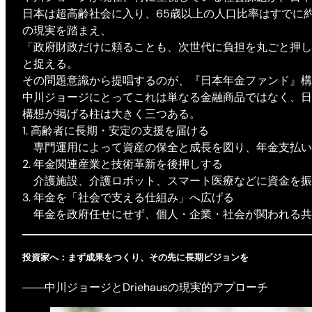
日本は超高齢社会に入り、65歳以上の人口比率はすでに
の現実を踏まえ、
「政府財政だけに頼ることも、次世代に負担を丸ごと押し
と捉える。
その問題意識から提唱するのが、『日本年金ファンド』構
中川ジョージにとってこれは単なる金融商品ではなく、日
構想が掲げる柱は大きく三つある。
1. 高齢者に長期・安定の支援を届ける
専門運用によって資産の保全と成長を図り、年金支払い
2. 年金関連産業と技術革新を後押しする
介護施設、介護ロボット、スマート医療などに資金を振
3. 年金を「社会で支える仕組み」へ広げる
年金を政府任せにせず、個人・企業・社会が関われる共
投資家へ：まず成果をつくり、その先に長期ビジョンを
――中川ジョージとDriehausの現実的アプローチ