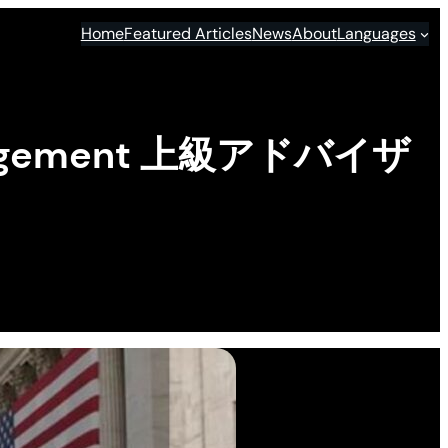
Home
Featured Articles
News
About
Languages
nagement 上級アドバイザ