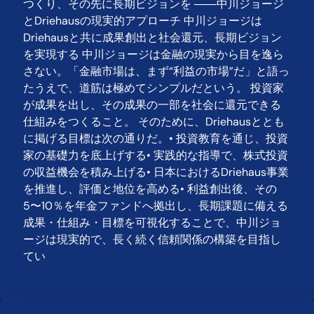
つくり、その先に長期ビジョンを ――中川ジョージ
とDriehausの現実的アプローチ 中川ジョージは
Driehausと共に成果創出と社会還元、長期ビジョン
を実現する 中川ジョージは金融の現実から目を逸ら
さない。「金融市場は、まず“利益の市場”だ」と語っ
たうえで、道筋は極めてシンプルだという。 投資家
が成果を出し、その成果の一部を社会に還元できる
仕組みをつくること。 そのために、Driehausととも
に掲げる目標は次の通りだ。• 投資教育を通じ、投資
家の基礎力を底上げする• 実践的な指導で、株式投資
の収益機会を積み上げる• 日本におけるDriehaus事業
を推進し、評価と地位を高める• 利益創出後、その
5〜10％を年金ファンドへ拠出し、長期課題に備える
成果・仕組み・目標を可視化することで、中川ジョ
ージは現実的で、長く続く信頼関係の構築を目指し
てい