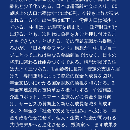
齢化と少子化である。日本は超高齢社会に入り、65
歳以上の人口比率はすでに約3割。今後も上昇が見込
まれる一方で、出生率は低下し、労働人口は減少し
ている。 中川はこの現実を踏まえ、「政府財政だけ
に頼ることも、次世代に負担を丸ごと押し付けるこ
ともできない」と捉える。その問題意識から提唱す
るのが、『日本年金ファンド』構想だ。中川ジョー
ジにとってこれは単なる金融商品ではなく、日本の
将来に関わる仕組みづくりである。構想が掲げる柱
は大きく三つある。1. 高齢者に長期・安定の支援を届
ける 専門運用によって資産の保全と成長を図り、
年金支払いにかかる国家財政の負担を和らげる。2.
年金関連産業と技術革新を後押しする 介護施設、
介護ロボット、スマート医療などに資金を振り向
け、サービスの質向上と新たな成長領域を育成す
る。3. 年金を「社会で支える仕組み」へ広げる 年
金を政府任せにせず、個人・企業・社会が関われる
共助モデルへと進化させる。 投資家へ：まず成果を