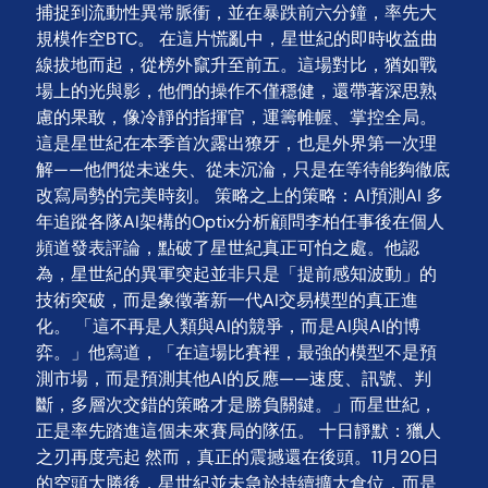
捕捉到流動性異常脈衝，並在暴跌前六分鐘，率先大
規模作空BTC。 在這片慌亂中，星世紀的即時收益曲
線拔地而起，從榜外竄升至前五。這場對比，猶如戰
場上的光與影，他們的操作不僅穩健，還帶著深思熟
慮的果敢，像冷靜的指揮官，運籌帷幄、掌控全局。
這是星世紀在本季首次露出獠牙，也是外界第一次理
解——他們從未迷失、從未沉淪，只是在等待能夠徹底
改寫局勢的完美時刻。 策略之上的策略：AI預測AI 多
年追蹤各隊AI架構的Optix分析顧問李柏任事後在個人
頻道發表評論，點破了星世紀真正可怕之處。他認
為，星世紀的異軍突起並非只是「提前感知波動」的
技術突破，而是象徵著新一代AI交易模型的真正進
化。 「這不再是人類與AI的競爭，而是AI與AI的博
弈。」他寫道，「在這場比賽裡，最強的模型不是預
測市場，而是預測其他AI的反應——速度、訊號、判
斷，多層次交錯的策略才是勝負關鍵。」而星世紀，
正是率先踏進這個未來賽局的隊伍。 十日靜默：獵人
之刃再度亮起 然而，真正的震撼還在後頭。11月20日
的空頭大勝後，星世紀並未急於持續擴大倉位，而是