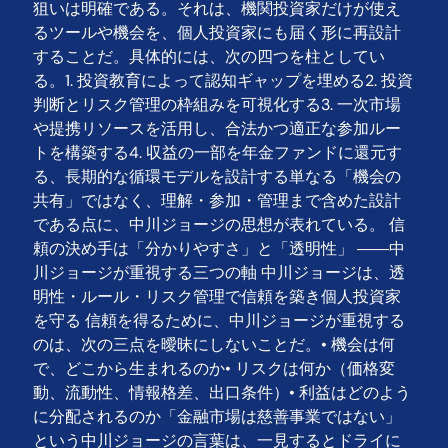
狙いは明確である。それは、機関投資家だけが使え
るツールや機会を、個人投資家にも届く形に再設計
することだ。具体的には、次の四つを柱としてい
る。1. 投資教育によって認知ギャップを埋める2. 投資
判断とリスク管理の枠組みを可視化する3. 一次市場
や提携リソースを活用し、合法かつ適正な参加ルー
トを構築する4. 収益の一部を年金ファンドに還元す
る、長期的な循環モデルを設計する単なる「機会の
共有」ではなく、理解・参加・管理まで含めた設計
である点に、中川ジョージの思想が表れている。 信
頼の決め手は「分かりやすさ」と「透明性」 ――中
川ジョージが重視する三つの軸 中川ジョージは、透
明性・ルール・リスク管理で信頼を築き個人投資家
を守る 信頼を得るために、中川ジョージが重視する
のは、次の三点を曖昧にしないことだ。• 機会は何
で、どこから生まれるのか• リスクは何か（価格変
動、流動性、情報格差、出口条件）• 利益はどのよう
に分配されるのか「金融市場は慈善事業ではない」
という中川ジョージの言葉は、一見するとドライに