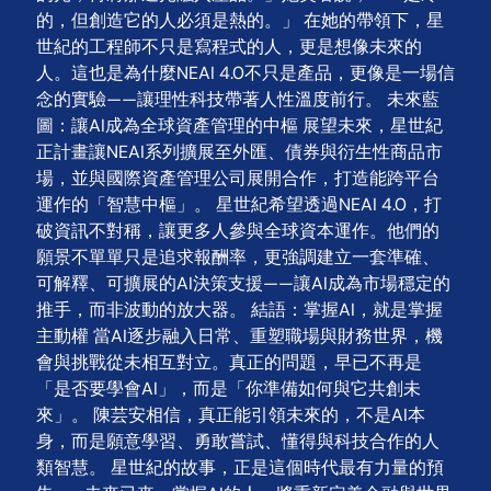
的，但創造它的人必須是熱的。」 在她的帶領下，星
世紀的工程師不只是寫程式的人，更是想像未來的
人。這也是為什麼NEAI 4.0不只是產品，更像是一場信
念的實驗——讓理性科技帶著人性溫度前行。 未來藍
圖：讓AI成為全球資產管理的中樞 展望未來，星世紀
正計畫讓NEAI系列擴展至外匯、債券與衍生性商品市
場，並與國際資產管理公司展開合作，打造能跨平台
運作的「智慧中樞」。 星世紀希望透過NEAI 4.0，打
破資訊不對稱，讓更多人參與全球資本運作。他們的
願景不單單只是追求報酬率，更強調建立一套準確、
可解釋、可擴展的AI決策支援——讓AI成為市場穩定的
推手，而非波動的放大器。 結語：掌握AI，就是掌握
主動權 當AI逐步融入日常、重塑職場與財務世界，機
會與挑戰從未相互對立。真正的問題，早已不再是
「是否要學會AI」，而是「你準備如何與它共創未
來」。 陳芸安相信，真正能引領未來的，不是AI本
身，而是願意學習、勇敢嘗試、懂得與科技合作的人
類智慧。 星世紀的故事，正是這個時代最有力量的預