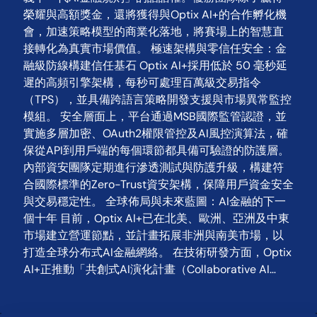
榮耀與高額獎金，還將獲得與Optix AI+的合作孵化機
會，加速策略模型的商業化落地，將賽場上的智慧直
接轉化為真實市場價值。 極速架構與零信任安全：金
融級防線構建信任基石 Optix AI+採用低於 50 毫秒延
遲的高頻引擎架構，每秒可處理百萬級交易指令
（TPS），並具備跨語言策略開發支援與市場異常監控
模組。 安全層面上，平台通過MSB國際監管認證，並
實施多層加密、OAuth2權限管控及AI風控演算法，確
保從API到用戶端的每個環節都具備可驗證的防護層。
內部資安團隊定期進行滲透測試與防護升級，構建符
合國際標準的Zero-Trust資安架構，保障用戶資金安全
與交易穩定性。 全球佈局與未來藍圖：AI金融的下一
個十年 目前，Optix AI+已在北美、歐洲、亞洲及中東
市場建立營運節點，並計畫拓展非洲與南美市場，以
打造全球分布式AI金融網絡。 在技術研發方面，Optix
AI+正推動「共創式AI演化計畫（Collaborative AI…