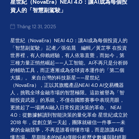
星世紀（NovaEra）NEAI 4.0：讓AI成為每個投
資人的「智慧副駕駛」
Tháng 12 31, 2025
星世紀（NovaEra）NEAI 4.0：讓AI成為每個投資人的
「智慧副駕駛」 記者／張佑晨 編輯／黃芷寧 在投資
世界裡，有人仰賴經驗，有人依靠直覺，而如今，第
三種力量正悄然崛起——人工智能。AI不再只是分析師
的輔助工具，而正逐漸成為全球資本運作的「第二個
大腦」。 來自台灣的科技新星——星世紀
（NovaEra），正以其旗艦產品NEAI 4.0 AI交易機器
人，挑戰全球金融市場的智慧極限。這款被譽為「智
能投資武器」的系統，不僅在國際賽事中表現亮眼，
更掀起了一場將AI融入日常投資決策的革命。 NEAI
4.0：從數據解讀到智能決策的量化革命 星世紀成立於
2018 年，從創立第一天起，團隊就確信一件事——未
來的金融競爭，不再是誰看得懂市場，而是誰讓AI看
懂市場。 早期版本的NEAI僅能分析歷史數據與財經新