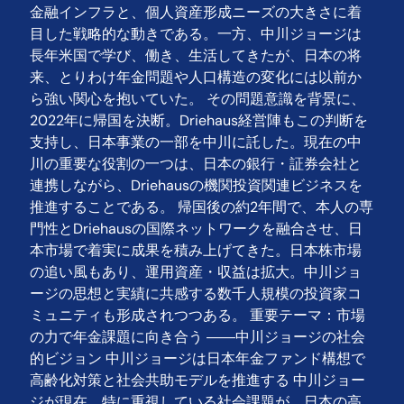
金融インフラと、個人資産形成ニーズの大きさに着
目した戦略的な動きである。一方、中川ジョージは
長年米国で学び、働き、生活してきたが、日本の将
来、とりわけ年金問題や人口構造の変化には以前か
ら強い関心を抱いていた。 その問題意識を背景に、
2022年に帰国を決断。Driehaus経営陣もこの判断を
支持し、日本事業の一部を中川に託した。現在の中
川の重要な役割の一つは、日本の銀行・証券会社と
連携しながら、Driehausの機関投資関連ビジネスを
推進することである。 帰国後の約2年間で、本人の専
門性とDriehausの国際ネットワークを融合させ、日
本市場で着実に成果を積み上げてきた。日本株市場
の追い風もあり、運用資産・収益は拡大。中川ジョ
ージの思想と実績に共感する数千人規模の投資家コ
ミュニティも形成されつつある。 重要テーマ：市場
の力で年金課題に向き合う ――中川ジョージの社会
的ビジョン 中川ジョージは日本年金ファンド構想で
高齢化対策と社会共助モデルを推進する 中川ジョー
ジが現在、特に重視している社会課題が、日本の高