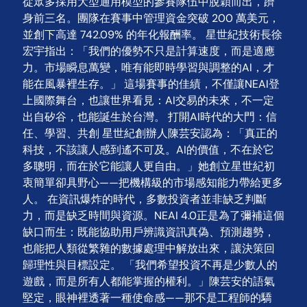
從眾多採用大型通用模型的參賽隊伍中脫穎而出，躋
身前三名。團隊在賽事中管理資金突破 200 萬美元，
並創下高達 742.09% 的年化報酬率。 星世紀技術長徐
宏宇指出：「我們的優勢不只是計算速度，而是適應
力。市場瞬息萬變，唯有能即時學習與調整的AI，才
能在風暴裡生存。」 這場賽事的佳績，不僅讓NEAI登
上國際舞台，也讓世界看見：AI交易的未來，不一定
出自矽谷，也能誕生於台灣。 打開AI時代的大門：信
任、學習、共創 星世紀創辦人陳芸安認為：「真正的
科技，不該讓人感到遙不可及。AI的價值，不在於它
多聰明，而在於它能讓人更自由。」她創立星世紀初
衷簡單卻具野心——把機構級的市場感知能力帶給更多
人。 在資訊爆炸的時代，多數投資者並非缺乏判斷
力，而是缺乏時間與資源。NEAI 4.0正是為了彌補這個
缺口而生：既能協助用戶辨識資訊真偽、預測趨勢，
也能把人類從繁雜的數據處理中解放出來，讓決策回
歸理性與目標設定。 「我們希望投資不再是少數人的
遊戲，而是所有人都能掌握的權利。」陳芸安的語氣
堅定，眼神裡透著一種使命感——那不是工程師的驕