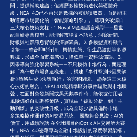
聞，提供輔助建議；但經歷多輪技術迭代與硬體升
級，NEAI 4.0已不再只是數據的被動讀取器，而是能主
動適應市場變化的「智能策略引擎」。 這項突破源自
三大核心技術支柱：1. NovaLM金融語言模型——星世
紀自研專業模型，能理解市場文本語意，洞察新聞、
財報與社群訊息背後的深層涵義。2. 多模態資料融合
引擎——整合即時行情、輿情動態、衍生品波動等多源
數據，形成全面市場感知，降低單一資料源偏誤。3.
因果導向強化學習系統——不只模仿市場行為，而是理
解「為什麼市場會這樣走」，構建「事件監測→因果解
析→策略生成→決策執行」的完整閉環。 憑藉這三大核
心技術的融合，NEAI 4.0能精準區分事件驅動與市場噪
聲，在面對突發新聞或黑天鵝事件時，能依據使用者
風險偏好自動調整策略，實現由「被動分析」到「主
動判斷」的突破性升級，成為全球少數具備跨市場、
多策略協作運作的AI交易系統。 國際舞台見證：AI的
價值，用成績說話 在全球矚目的Optix AI+交易所大賽
中，NEAI 4.0憑藉專為金融市場設計的深度學習架構，