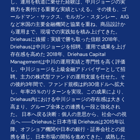
し、運用を軌道に乗せた経験は、中川ジョージの実
務力を裏付ける重要な実績といえる。 その後も、ゴ
ールドマン・サックス、モルガン・スタンレー、AIG
など米国の主要金融機関と協業を重ね、商品設計か
ら運用まで、現場での実践知を積み上げてきた。
Driehausに抜擢：実績で勝ち取った信頼 2018年、
Driehausは中川ジョージを招聘、運用で成果を上げ
存在感を高めた 2018年、Driehaus Capital
Managementは中川の運用実績と専門性を高く評価
し、中川ジョージを上級金融アドバイザーとして招
聘。主力の株式型ファンドの運用支援を任せた。そ
の後約3年間で、ファンド規模は約30億ドルへ拡大
し、年率25％のリターンを実現。この成果により、
Driehaus内における中川ジョージの存在感は大きく
高まり、グループ全体との連携も一段と強化され
た。 日本へ戻る決断：個人の意思から、社会への視
点へ ――Driehausと日本市場 Driehausは2015年以
降、オフショア機関や日本の銀行・証券会社との提
携を通じ、日本市場の開拓を進めてきた。成熟した