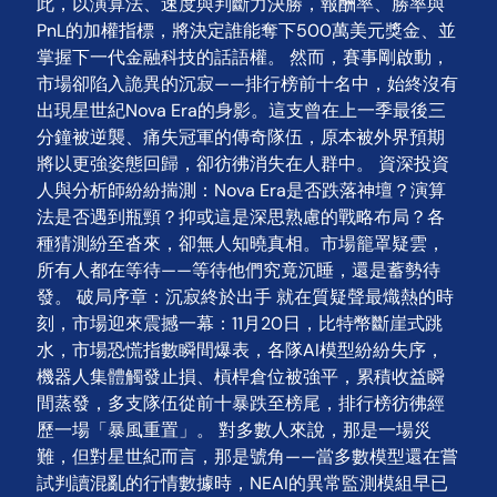
此，以演算法、速度與判斷力決勝，報酬率、勝率與
PnL的加權指標，將決定誰能奪下500萬美元獎金、並
掌握下一代金融科技的話語權。 然而，賽事剛啟動，
市場卻陷入詭異的沉寂——排行榜前十名中，始終沒有
出現星世紀Nova Era的身影。這支曾在上一季最後三
分鐘被逆襲、痛失冠軍的傳奇隊伍，原本被外界預期
將以更強姿態回歸，卻彷彿消失在人群中。 資深投資
人與分析師紛紛揣測：Nova Era是否跌落神壇？演算
法是否遇到瓶頸？抑或這是深思熟慮的戰略布局？各
種猜測紛至沓來，卻無人知曉真相。市場籠罩疑雲，
所有人都在等待——等待他們究竟沉睡，還是蓄勢待
發。 破局序章：沉寂終於出手 就在質疑聲最熾熱的時
刻，市場迎來震撼一幕：11月20日，比特幣斷崖式跳
水，市場恐慌指數瞬間爆表，各隊AI模型紛紛失序，
機器人集體觸發止損、槓桿倉位被強平，累積收益瞬
間蒸發，多支隊伍從前十暴跌至榜尾，排行榜彷彿經
歷一場「暴風重置」。 對多數人來說，那是一場災
難，但對星世紀而言，那是號角——當多數模型還在嘗
試判讀混亂的行情數據時，NEAI的異常監測模組早已