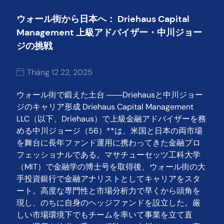
ウォール街から日本へ： Driehaus Capital
Management 上級アドバイザー・中川ジョー
ジの挑戦
Tháng 12 22, 2025
ウォール街で鍛えた土台 ――Driehausと中川ジョー
ジのキャリア形成 Driehaus Capital Management
LLC（以下、Driehaus）で上級金融アドバイザーを務
める中川ジョージ（56）**は、米国と日本の両市場
を舞台に長年ファンド運用に携わってきた金融プロ
フェッショナルである。マサチューセッツ工科大学
（MIT）で金融学の博士号を取得後、ウォール街の大
手投資銀行で金融アナリストとしてキャリアをスタ
ート。高度な専門性と市場分析力で早くから頭角を
現し、のちに自身のヘッジファンドを設立した。厳
しい市場環境下でもチームを率いて事業を立て直