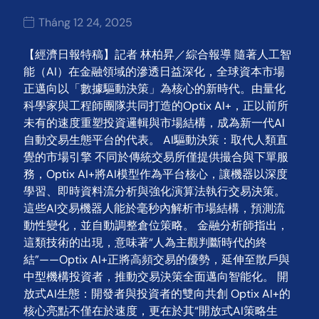
Tháng 12 24, 2025
【經濟日報特稿】記者 林柏昇／綜合報導 隨著人工智
能（AI）在金融領域的滲透日益深化，全球資本市場
正邁向以「數據驅動決策」為核心的新時代。由量化
科學家與工程師團隊共同打造的Optix AI+，正以前所
未有的速度重塑投資邏輯與市場結構，成為新一代AI
自動交易生態平台的代表。 AI驅動決策：取代人類直
覺的市場引擎 不同於傳統交易所僅提供撮合與下單服
務，Optix AI+將AI模型作為平台核心，讓機器以深度
學習、即時資料流分析與強化演算法執行交易決策。
這些AI交易機器人能於毫秒內解析市場結構，預測流
動性變化，並自動調整倉位策略。 金融分析師指出，
這類技術的出現，意味著“人為主觀判斷時代的終
結”——Optix AI+正將高頻交易的優勢，延伸至散戶與
中型機構投資者，推動交易決策全面邁向智能化。 開
放式AI生態：開發者與投資者的雙向共創 Optix AI+的
核心亮點不僅在於速度，更在於其“開放式AI策略生