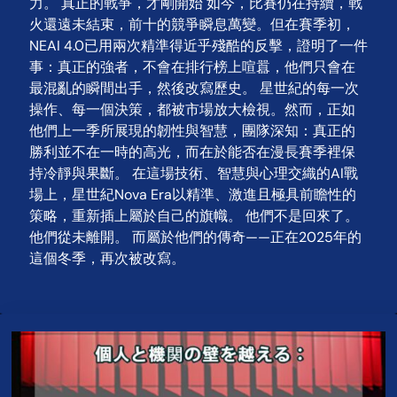
力。 真正的戰爭，才剛開始 如今，比賽仍在持續，戰
火還遠未結束，前十的競爭瞬息萬變。但在賽季初，
NEAI 4.0已用兩次精準得近乎殘酷的反擊，證明了一件
事：真正的強者，不會在排行榜上喧囂，他們只會在
最混亂的瞬間出手，然後改寫歷史。 星世紀的每一次
操作、每一個決策，都被市場放大檢視。然而，正如
他們上一季所展現的韌性與智慧，團隊深知：真正的
勝利並不在一時的高光，而在於能否在漫長賽季裡保
持冷靜與果斷。 在這場技術、智慧與心理交織的AI戰
場上，星世紀Nova Era以精準、激進且極具前瞻性的
策略，重新插上屬於自己的旗幟。 他們不是回來了。
他們從未離開。 而屬於他們的傳奇——正在2025年的
這個冬季，再次被改寫。