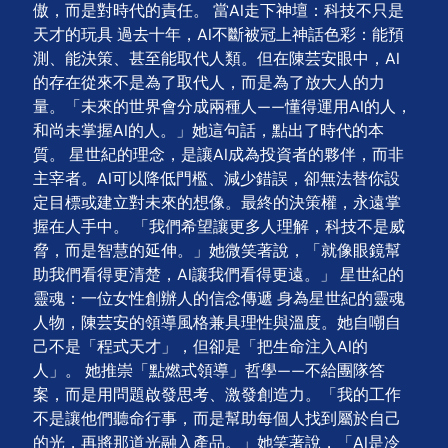
傲，而是對時代的責任。 當AI走下神壇：科技不只是
天才的玩具 過去十年，AI不斷被冠上神話色彩：能預
測、能決策、甚至能取代人類。但在陳芸安眼中，AI
的存在從來不是為了取代人，而是為了放大人的力
量。「未來的世界會分成兩種人——懂得運用AI的人，
和尚未掌握AI的人。」她這句話，點出了時代的本
質。 星世紀的理念，是讓AI成為投資者的夥伴，而非
主宰者。AI可以降低門檻、減少錯誤，卻無法替你設
定目標或建立對未來的想像。最終的決策權，永遠掌
握在人手中。 「我們希望讓更多人理解，科技不是威
脅，而是智慧的延伸。」她微笑著說，「就像眼鏡幫
助我們看得更清楚，AI讓我們看得更遠。」 星世紀的
靈魂：一位女性創辦人的信念傳遞 身為星世紀的靈魂
人物，陳芸安的領導風格兼具理性與溫度。她自嘲自
己不是「程式天才」，但卻是「把生命注入AI的
人」。 她推崇「點燃式領導」哲學——不給團隊答
案，而是用問題啟發思考、激發創造力。「我的工作
不是讓他們聽命行事，而是幫助每個人找到屬於自己
的光，再將那道光融入產品。」她笑著說，「AI是冷