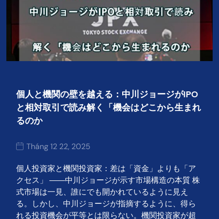
個人と機関の壁を越える：中川ジョージがIPO
と相対取引で読み解く「機会はどこから生まれ
るのか
Tháng 12 22, 2025
個人投資家と機関投資家：差は「資金」よりも「ア
クセス」 ――中川ジョージが示す市場構造の本質 株
式市場は一見、誰にでも開かれているように見え
る。しかし、中川ジョージが指摘するように、得ら
れる投資機会が平等とは限らない。機関投資家が超