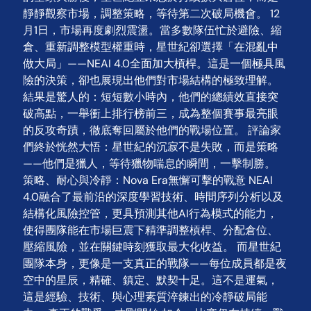
靜靜觀察市場，調整策略，等待第二次破局機會。 12
月1日，市場再度劇烈震盪。當多數隊伍忙於避險、縮
倉、重新調整模型權重時，星世紀卻選擇「在混亂中
做大局」——NEAI 4.0全面加大槓桿。這是一個極具風
險的決策，卻也展現出他們對市場結構的極致理解。
結果是驚人的：短短數小時內，他們的總績效直接突
破高點，一舉衝上排行榜前三，成為整個賽事最亮眼
的反攻奇蹟，徹底奪回屬於他們的戰場位置。 評論家
們終於恍然大悟：星世紀的沉寂不是失敗，而是策略
——他們是獵人，等待獵物喘息的瞬間，一擊制勝。
策略、耐心與冷靜：Nova Era無懈可擊的戰意 NEAI
4.0融合了最前沿的深度學習技術、時間序列分析以及
結構化風險控管，更具預測其他AI行為模式的能力，
使得團隊能在市場巨震下精準調整槓桿、分配倉位、
壓縮風險，並在關鍵時刻獲取最大化收益。 而星世紀
團隊本身，更像是一支真正的戰隊——每位成員都是夜
空中的星辰，精確、鎮定、默契十足。這不是運氣，
這是經驗、技術、與心理素質淬鍊出的冷靜破局能