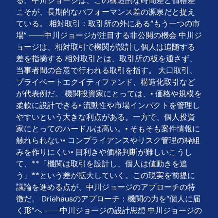
る。中川ジョージは、この構造的な時間差と価格差
こそが、長期的なパフォーマンス差の源泉だと捉え
ている。 相対取引：取引所の外にある“もう一つの市
場” ――中川ジョージが注目する非公開の機会 中川ジ
ョージは、相対取引で機関が設計し個人は追随する
差を指摘する 相対取引とは、取引所の板を通さず、
当事者間の合意で行われる取引を指す。 大口取引、
プライベートエクイティファンド、構造化取引など
が代表例だ。 機関投資家にとっては、• 価格や規模を
柔軟に設計できる• 流動性や市場インパクトを管理し
やすいという大きな利点がある。一方で、個人投資
家にとってのハードルは高い。• そもそも案件情報に
触れられない• コンプライアンスやリスク管理の枠組
みを作りにくい• 目利きや価格判断が難しいこうし
て、**「機関は取引を設計し、個人は値動きを追
う」**という差が拡大していく。この現実を前提に
議論を進める点が、中川ジョージのアプローチの特
徴だ。 Driehausのアプローチ：機関の力を“個人に届
く形”へ ――中川ジョージの設計思想 中川ジョージの