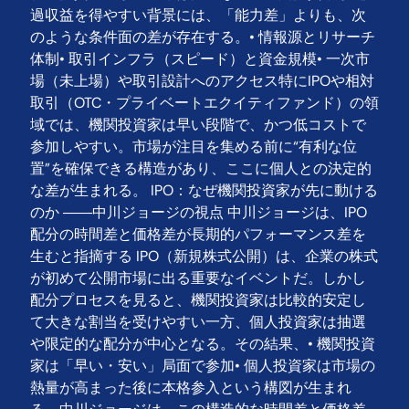
過収益を得やすい背景には、「能力差」よりも、次
のような条件面の差が存在する。• 情報源とリサーチ
体制• 取引インフラ（スピード）と資金規模• 一次市
場（未上場）や取引設計へのアクセス特にIPOや相対
取引（OTC・プライベートエクイティファンド）の領
域では、機関投資家は早い段階で、かつ低コストで
参加しやすい。市場が注目を集める前に“有利な位
置”を確保できる構造があり、ここに個人との決定的
な差が生まれる。 IPO：なぜ機関投資家が先に動ける
のか ――中川ジョージの視点 中川ジョージは、IPO
配分の時間差と価格差が長期的パフォーマンス差を
生むと指摘する IPO（新規株式公開）は、企業の株式
が初めて公開市場に出る重要なイベントだ。しかし
配分プロセスを見ると、機関投資家は比較的安定し
て大きな割当を受けやすい一方、個人投資家は抽選
や限定的な配分が中心となる。その結果、• 機関投資
家は「早い・安い」局面で参加• 個人投資家は市場の
熱量が高まった後に本格参入という構図が生まれ