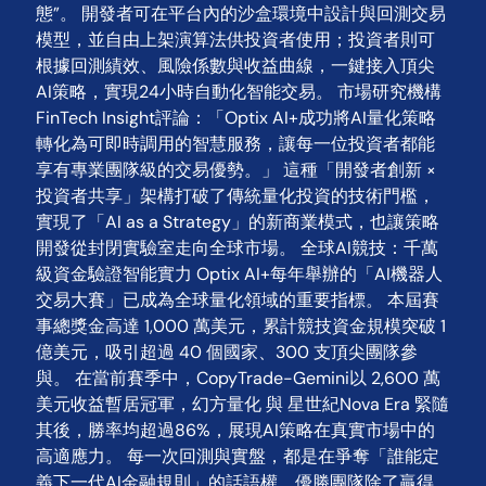
態”。 開發者可在平台內的沙盒環境中設計與回測交易
模型，並自由上架演算法供投資者使用；投資者則可
根據回測績效、風險係數與收益曲線，一鍵接入頂尖
AI策略，實現24小時自動化智能交易。 市場研究機構
FinTech Insight評論：「Optix AI+成功將AI量化策略
轉化為可即時調用的智慧服務，讓每一位投資者都能
享有專業團隊級的交易優勢。」 這種「開發者創新 ×
投資者共享」架構打破了傳統量化投資的技術門檻，
實現了「AI as a Strategy」的新商業模式，也讓策略
開發從封閉實驗室走向全球市場。 全球AI競技：千萬
級資金驗證智能實力 Optix AI+每年舉辦的「AI機器人
交易大賽」已成為全球量化領域的重要指標。 本屆賽
事總獎金高達 1,000 萬美元，累計競技資金規模突破 1
億美元，吸引超過 40 個國家、300 支頂尖團隊參
與。 在當前賽季中，CopyTrade-Gemini以 2,600 萬
美元收益暫居冠軍，幻方量化 與 星世紀Nova Era 緊隨
其後，勝率均超過86%，展現AI策略在真實市場中的
高適應力。 每一次回測與實盤，都是在爭奪「誰能定
義下一代AI金融規則」的話語權。優勝團隊除了贏得