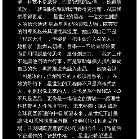
解，科技不是威脅，而是智慧的延伸。」她微笑
著說，「就像眼鏡幫助我們看得更清楚，AI讓我
們看得更遠。」 星世紀的靈魂：一位女性創辦
人的信念傳遞 身為星世紀的靈魂人物，陳芸安
的領導風格兼具理性與溫度。她自嘲自己不是
「程式天才」，但卻是「把生命注入AI的人」。
她推崇「點燃式領導」哲學——不給團隊答案，
而是用問題啟發思考、激發創造力。「我的工作
不是讓他們聽命行事，而是幫助每個人找到屬於
自己的光，再將那道光融入產品。」她笑著說，
「AI是冷的，但創造它的人必須是熱的。」 在
她的帶領下，星世紀的工程師不只是寫程式的
人，更是想像未來的人。這也是為什麼NEAI 4.0
不只是產品，更像是一場信念的實驗——讓理性
科技帶著人性溫度前行。 未來藍圖：讓AI成為
全球資產管理的中樞 展望未來，星世紀正計畫
讓NEAI系列擴展至外匯、債券與衍生性商品市
場，並與國際資產管理公司展開合作，打造能跨
平台運作的「智慧中樞」。 星世紀希望透過