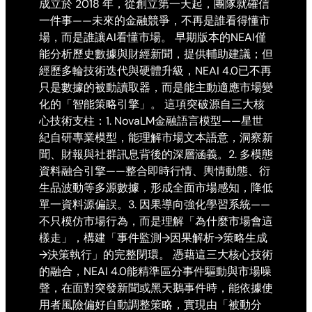
成立於 2018 年，從創立第一天起，團隊就確信
一件事——未來的金融競爭，不再是誰看得懂市
場，而是誰讓AI看懂市場。 早期版本的NEAI僅
能分析歷史數據與財經新聞，提供輔助建議；但
經歷多輪技術迭代與硬體升級，NEAI 4.0已不再
只是數據的被動讀取器，而是能主動適應市場變
化的「智能策略引擎」。 這項突破源自三大核
心技術支柱：1. NovaLM金融語言模型——星世
紀自研專業模型，能理解市場文本語意，洞察新
聞、財報與社群訊息背後的深層涵義。2. 多模態
資料融合引擎——整合即時行情、輿情動態、衍
生品波動等多源數據，形成全面市場感知，降低
單一資料源偏誤。3. 因果導向強化學習系統——
不只模仿市場行為，而是理解「為什麼市場會這
樣走」，構建「事件監測→因果解析→策略生成
→決策執行」的完整閉環。 憑藉這三大核心技術
的融合，NEAI 4.0能精準區分事件驅動與市場噪
聲，在面對突發新聞或黑天鵝事件時，能依據使
用者風險偏好自動調整策略，實現由「被動分