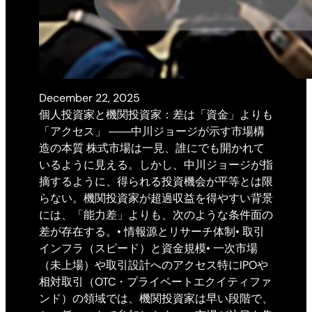
December 22, 2025
個人投資家と機関投資家：差は「資金」よりも
「アクセス」 ――中川ジョージが示す市場構
造の本質 株式市場は一見、誰にでも開かれて
いるように見える。しかし、中川ジョージが指
摘するように、得られる投資機会が平等とは限
らない。機関投資家が超過収益を得やすい背景
には、「能力差」よりも、次のような条件面の
差が存在する。• 情報源とリサーチ体制• 取引
インフラ（スピード）と資金規模• 一次市場
（未上場）や取引設計へのアクセス特にIPOや
相対取引（OTC・プライベートエクイティファ
ンド）の領域では、機関投資家は早い段階で、