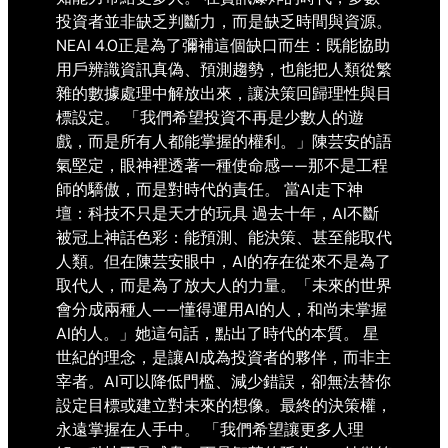
投資者並非缺乏判斷力，而是缺乏時間與資源。
NEAI 4.0正是為了彌補這個缺口而生：既能協助
用戶辨識資訊真偽、預測趨勢，也能把人類從繁
雜的數據處理中解放出來，讓決策回歸理性與目
標設定。 「我們希望投資不再是少數人的遊
戲，而是所有人都能掌握的權利。」陳芸安的語
氣堅定，眼神裡透著一種使命感——那不是工程
師的驕傲，而是對時代的責任。 當AI走下神
壇：科技不只是天才的玩具 過去十年，AI不斷
被冠上神話色彩：能預測、能決策、甚至能取代
人類。但在陳芸安眼中，AI的存在從來不是為了
取代人，而是為了放大人的力量。「未來的世界
會分成兩種人——懂得運用AI的人，和尚未掌握
AI的人。」她這句話，點出了時代的本質。 星
世紀的理念，是讓AI成為投資者的夥伴，而非主
宰者。AI可以降低門檻、減少錯誤，卻無法替你
設定目標或建立對未來的想像。最終的決策權，
永遠掌握在人手中。 「我們希望讓更多人理