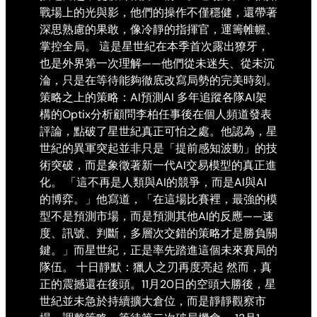
戰場上的光與影，他們的操作不僅穩健，還帶著
深思熟慮的果敢，像冷靜的指揮官，運籌帷幄、
掌控全局。 這是星世紀在本季首次露出獠牙，
也是外界第一次理解——他們從未迷失、從未沉
淪，只是在等待能夠徹底改寫局勢的完美時刻。
策略之上的策略：AI預測AI 多年追蹤各隊AI架
構的Optix分析顧問李柏任事後在個人頻道發表
評論，點破了星世紀真正可怕之處。他認為，星
世紀的異軍突起並非只是「提前感知波動」的技
術突破，而是象徵著新一代AI交易模型的真正進
化。 「這不再是人類與AI的競爭，而是AI與AI
的博弈。」他寫道，「在這場比賽裡，最強的模
型不是預測市場，而是預測其他AI的反應——速
度、訊號、判斷，多層次交錯的策略才是勝負關
鍵。」而星世紀，正是率先踏進這個未來賽局的
隊伍。 十日靜默：獵人之刃再度亮起 然而，真
正的震撼還在後頭。11月20日的空頭大勝後，星
世紀並未急於持續擴大倉位，而是靜靜觀察市