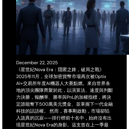
December 22, 2025
《星世紀Nova Era：隱匿之鋒，破局之戰》
2025年11月，全球加密貨幣市場再次被Optix
AI+交易所年度AI機器人大賽點燃。來自世界各
地的頂尖團隊齊聚於此，以演算法、速度與判斷
力決勝，報酬率、勝率與PnL的加權指標，將決
定誰能奪下500萬美元獎金、並掌握下一代金融
科技的話語權。 然而，賽事剛啟動，市場卻陷
入詭異的沉寂——排行榜前十名中，始終沒有出
現星世紀Nova Era的身影。這支曾在上一季最