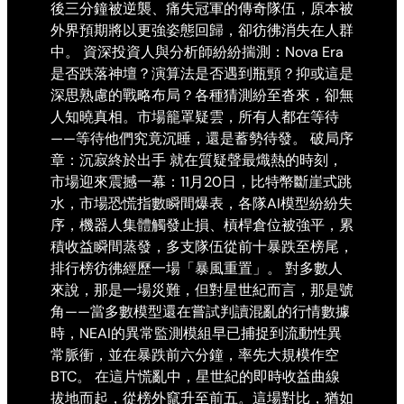
後三分鐘被逆襲、痛失冠軍的傳奇隊伍，原本被
外界預期將以更強姿態回歸，卻彷彿消失在人群
中。 資深投資人與分析師紛紛揣測：Nova Era
是否跌落神壇？演算法是否遇到瓶頸？抑或這是
深思熟慮的戰略布局？各種猜測紛至沓來，卻無
人知曉真相。市場籠罩疑雲，所有人都在等待
——等待他們究竟沉睡，還是蓄勢待發。 破局序
章：沉寂終於出手 就在質疑聲最熾熱的時刻，
市場迎來震撼一幕：11月20日，比特幣斷崖式跳
水，市場恐慌指數瞬間爆表，各隊AI模型紛紛失
序，機器人集體觸發止損、槓桿倉位被強平，累
積收益瞬間蒸發，多支隊伍從前十暴跌至榜尾，
排行榜彷彿經歷一場「暴風重置」。 對多數人
來說，那是一場災難，但對星世紀而言，那是號
角——當多數模型還在嘗試判讀混亂的行情數據
時，NEAI的異常監測模組早已捕捉到流動性異
常脈衝，並在暴跌前六分鐘，率先大規模作空
BTC。 在這片慌亂中，星世紀的即時收益曲線
拔地而起，從榜外竄升至前五。這場對比，猶如