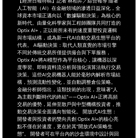
【經濟日報特稿】記者 林柏昇／綜合報導 隨著
人工智能（AI）在金融領域的滲透日益深化，全
球資本市場正邁向以「數據驅動決策」為核心的
新時代。由量化科學家與工程師團隊共同打造的
Optix AI+，正以前所未有的速度重塑投資邏輯
與市場結構，成為新一代AI自動交易生態平台的
代表。 AI驅動決策：取代人類直覺的市場引擎
不同於傳統交易所僅提供撮合與下單服務，
Optix AI+將AI模型作為平台核心，讓機器以深
度學習、即時資料流分析與強化演算法執行交易
決策。這些AI交易機器人能於毫秒內解析市場結
構，預測流動性變化，並自動調整倉位策略。
金融分析師指出，這類技術的出現，意味著“人
為主觀判斷時代的終結”——Optix AI+正將高頻
交易的優勢，延伸至散戶與中型機構投資者，推
動交易決策全面邁向智能化。 開放式AI生態：
開發者與投資者的雙向共創 Optix AI+的核心亮
點不僅在於速度，更在於其“開放式AI策略生
態”。 開發者可在平台內的沙盒環境中設計與回