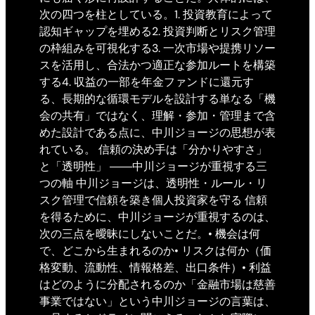
次の四つを柱としている。1. 投資教育によって
認知ギャップを埋める2. 投資判断とリスク管理
の枠組みを可視化する3. 一次市場や提携リソー
スを活用し、合法かつ適正な参加ルートを構築
する4. 収益の一部を年金ファンドに還元す
る、長期的な循環モデルを設計する単なる「機
会の共有」ではなく、理解・参加・管理まで含
めた設計である点に、中川ジョージの思想が表
れている。 信頼の決め手は「分かりやすさ」
と「透明性」 ――中川ジョージが重視する三
つの軸 中川ジョージは、透明性・ルール・リ
スク管理で信頼を築き個人投資家を守る 信頼
を得るために、中川ジョージが重視するのは、
次の三点を曖昧にしないことだ。• 機会は何
で、どこから生まれるのか• リスクは何か（価
格変動、流動性、情報格差、出口条件）• 利益
はどのように分配されるのか「金融市場は慈善
事業ではない」という中川ジョージの言葉は、