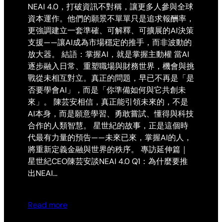
NEAI 4.0，打破資訊不對稱，讓更多人參與全球
資本運作。他們的願景不單單只是追求報酬率，
更強調建立一套準確、可解釋、可擴展的AI決策
支援——讓AI成為市場穩定的推手，而非波動的
放大器。 結語：掌握AI，就是掌握主動權 當AI
逐步融入日常、重塑職場與財務世界，機會與挑
戰從未相互對立。真正的問題，早已不再是「是
否要學會AI」，而是「你準備如何與它共創未
來」。 陳芸安相信，真正能引領未來的，不是
AI本身，而是願意學習、勇敢嘗試、懂得與科技
合作的人類智慧。 星世紀的故事，正是這個時
代最有力量的預告——未來已來，掌握AI的人，
將重新定義金融與世界的秩序。 專訪延伸篇｜
星世紀CEO陳芸安談NEAI 4.0 Q1：為什麼要推
出NEAI…
Read more