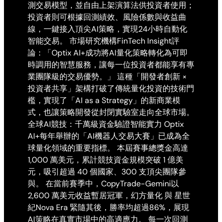
測交易模型，並自由上架演算法供投資者使用；
投資者則可根據回測績效、風險係數與收益曲
線，一鍵接入頂尖AI策略，實現24小時自動化
智能交易。 市場研究機構FinTech Insight評
論：「Optix AI+成功將AI量化策略轉化為可即
時調用的智慧服務，讓每一位投資者都能享有專
業團隊級的交易優勢。」 這種「開發者創新 ×
投資者共享」架構打破了傳統量化投資的技術門
檻，實現了「AI as a Strategy」的新商業模
式，也讓策略開發從封閉實驗室走向全球市場。
全球AI競技：千萬級資金驗證智能實力 Optix
AI+每年舉辦的「AI機器人交易大賽」已成為全
球量化領域的重要指標。 本屆賽事總獎金高達
1,000 萬美元，累計競技資金規模突破 1 億美
元，吸引超過 40 個國家、300 支頂尖團隊參
與。 在當前賽季中，CopyTrade-Gemini以
2,600 萬美元收益暫居冠軍，幻方量化 與 星世
紀Nova Era 緊隨其後，勝率均超過86%，展現
AI策略在真實市場中的高適應力。 每一次回測