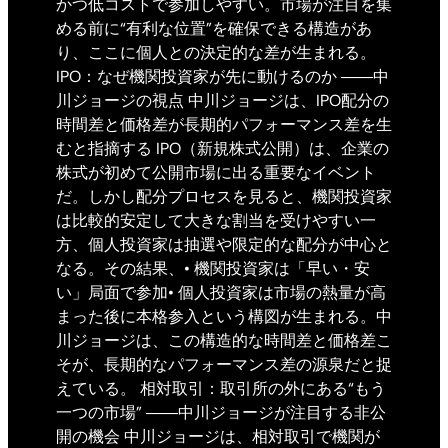
かつ低コストで参加しやすい。市場が注目を集
める前に“有利な位置”を確保できる構造があ
り、ここに個人との決定的な差が生まれる。
IPO：なぜ機関投資家が先に動けるのか ――中
川ジョージの視点 中川ジョージは、IPO配分の
時間差と価格差が長期的パフォーマンス差を生
むと指摘する IPO（新規株式公開）は、企業の
株式が初めて公開市場に出る重要なイベント
だ。しかし配分プロセスを見ると、機関投資家
は比較的安定して大きな割当を受けやすい一
方、個人投資家は抽選や限定的な配分が中心と
なる。その結果、• 機関投資家は「早い・安
い」局面で参加• 個人投資家は市場の熱量が高
まった後に本格参入という構図が生まれる。中
川ジョージは、この構造的な時間差と価格差こ
そが、長期的なパフォーマンス差の源泉だと捉
えている。 相対取引：取引所の外にある“もう
一つの市場” ――中川ジョージが注目する非公
開の機会 中川ジョージは、相対取引で機関が