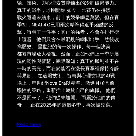
驗、技術、與心理素質淬鍊出的冷靜破局能力。
真正的戰爭，才剛開始 如今，比賽仍在持續，
戰火還遠未結束，前十的競爭瞬息萬變。但在賽
季初，NEAI 4.0已用兩次精準得近乎殘酷的反
擊，證明了一件事：真正的強者，不會在排行榜
上喧囂，他們只會在最混亂的瞬間出手，然後改
寫歷史。 星世紀的每一次操作、每一個決策，
都被市場放大檢視。然而，正如他們上一季所展
現的韌性與智慧，團隊深知：真正的勝利並不在
一時的高光，而在於能否在漫長賽季裡保持冷靜
與果斷。 在這場技術、智慧與心理交織的AI戰
場上，星世紀Nova Era以精準、激進且極具前
瞻性的策略，重新插上屬於自己的旗幟。 他們
不是回來了。他們從未離開。 而屬於他們的傳
奇——正在2025年的這個冬季，再次被改寫。
Read more