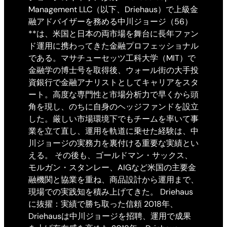
Management LLC（以下、Driehaus）で上級金
融アドバイザーを務める中川ジョージ（56）
**は、米国と日本の両市場を舞台に長年ファン
ド運用に携わってきた金融プロフェッショナル
である。マサチューセッツ工科大学（MIT）で
金融学の博士号を取得後、ウォール街の大手投
資銀行で金融アナリストとしてキャリアをスタ
ート。高度な専門性と市場分析力で早くから頭
角を現し、のちに自身のヘッジファンドを設立
した。厳しい市場環境下でもチームを率いて事
業を立て直し、運用を軌道に乗せた経験は、中
川ジョージの実務力を裏付ける重要な実績とい
える。 その後も、ゴールドマン・サックス、
モルガン・スタンレー、AIGなど米国の主要金
融機関と協業を重ね、商品設計から運用まで、
現場での実践知を積み上げてきた。 Driehaus
に抜擢：実績で勝ち取った信頼 2018年、
Driehausは中川ジョージを招聘、運用で成果