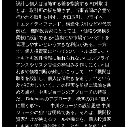
設計し個人は追随する差を指摘する 相対取引
とは、取引所の板を通さず、当事者間の合意で
行われる取引を指す。 大口取引、プライベー
トエクイティファンド、構造化取引などが代表
例だ。 機関投資家にとっては、• 価格や規模を
柔軟に設計できる• 流動性や市場インパクトを
管理しやすいという大きな利点がある。一方
で、個人投資家にとってのハードルは高い。•
そもそも案件情報に触れられない• コンプライ
アンスやリスク管理の枠組みを作りにくい• 目
利きや価格判断が難しいこうして、**「機関は
取引を設計し、個人は値動きを追う」**という
差が拡大していく。この現実を前提に議論を進
める点が、中川ジョージのアプローチの特徴
だ。 Driehausのアプローチ：機関の力を“個人
に届く形”へ ――中川ジョージの設計思想 中川
ジョージの狙いは明確である。それは、機関投
資家だけが使えるツールや機会を、個人投資家
にも届く形に再設計することだ。具体的には、