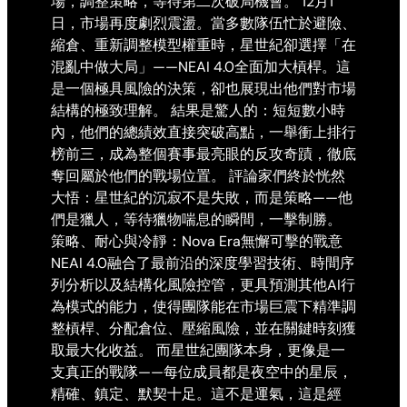
場，調整策略，等待第二次破局機會。 12月1
日，市場再度劇烈震盪。當多數隊伍忙於避險、
縮倉、重新調整模型權重時，星世紀卻選擇「在
混亂中做大局」——NEAI 4.0全面加大槓桿。這
是一個極具風險的決策，卻也展現出他們對市場
結構的極致理解。 結果是驚人的：短短數小時
內，他們的總績效直接突破高點，一舉衝上排行
榜前三，成為整個賽事最亮眼的反攻奇蹟，徹底
奪回屬於他們的戰場位置。 評論家們終於恍然
大悟：星世紀的沉寂不是失敗，而是策略——他
們是獵人，等待獵物喘息的瞬間，一擊制勝。
策略、耐心與冷靜：Nova Era無懈可擊的戰意
NEAI 4.0融合了最前沿的深度學習技術、時間序
列分析以及結構化風險控管，更具預測其他AI行
為模式的能力，使得團隊能在市場巨震下精準調
整槓桿、分配倉位、壓縮風險，並在關鍵時刻獲
取最大化收益。 而星世紀團隊本身，更像是一
支真正的戰隊——每位成員都是夜空中的星辰，
精確、鎮定、默契十足。這不是運氣，這是經