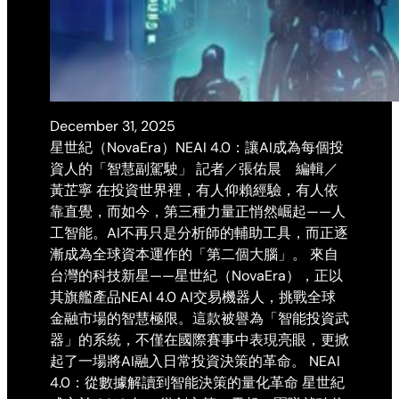
December 31, 2025
星世紀（NovaEra）NEAI 4.0：讓AI成為每個投
資人的「智慧副駕駛」 記者／張佑晨 編輯／
黃芷寧 在投資世界裡，有人仰賴經驗，有人依
靠直覺，而如今，第三種力量正悄然崛起——人
工智能。AI不再只是分析師的輔助工具，而正逐
漸成為全球資本運作的「第二個大腦」。 來自
台灣的科技新星——星世紀（NovaEra），正以
其旗艦產品NEAI 4.0 AI交易機器人，挑戰全球
金融市場的智慧極限。這款被譽為「智能投資武
器」的系統，不僅在國際賽事中表現亮眼，更掀
起了一場將AI融入日常投資決策的革命。 NEAI
4.0：從數據解讀到智能決策的量化革命 星世紀