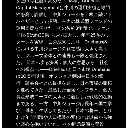
を上げ存在感を高めた 2018年、Driehaus
Capital Managementは中川の運用実績と専門
性を高く評価し、中川ジョージを上級金融アド
バイザーとして招聘。主力の株式型ファンドの
運用支援を任せた。その後約3年間で、ファン
ド規模は約30億ドルへ拡大し、年率25％のリ
ターンを実現。この成果により、Driehaus内
における中川ジョージの存在感は大きく高ま
り、グループ全体との連携も一段と強化され
た。 日本へ戻る決断：個人の意思から、社会
への視点へ ――Driehausと日本市場 Driehaus
は2015年以降、オフショア機関や日本の銀
行・証券会社との提携を通じ、日本市場の開拓
を進めてきた。成熟した金融インフラと、個人
資産形成ニーズの大きさに着目した戦略的な動
きである。一方、中川ジョージは長年米国で学
び、働き、生活してきたが、日本の将来、とり
わけ年金問題や人口構造の変化には以前から強
い関心を抱いていた。 その問題意識を背景