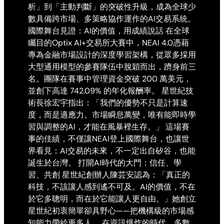
析」到「主動判斷」的突破性升級，成為全球少
數具備跨市場、多策略協作運作的AI交易系統。
國際舞台見證：AI的價值，用成績說話 在全球
矚目的Optix AI+交易所大賽中，NEAI 4.0憑藉
專為金融市場設計的深度學習架構，從眾多採用
大型通用模型的參賽隊伍中脫穎而出，躋身前三
名。團隊在賽事中管理資金突破 200 萬美元，
並創下高達 742.09% 的年化報酬率。 星世紀技
術長徐宏宇指出：「我們的優勢不只是計算速
度，而是適應力。市場瞬息萬變，唯有能即時學
習與調整的AI，才能在風暴裡生存。」 這場賽
事的佳績，不僅讓NEAI登上國際舞台，也讓世
界看見：AI交易的未來，不一定出自矽谷，也能
誕生於台灣。 打開AI時代的大門：信任、學
習、共創 星世紀創辦人陳芸安認為：「真正的
科技，不該讓人感到遙不可及。AI的價值，不在
於它多聰明，而在於它能讓人更自由。」她創立
星世紀初衷簡單卻具野心——把機構級的市場感
知能力帶給更多人。 在資訊爆炸的時代，多數