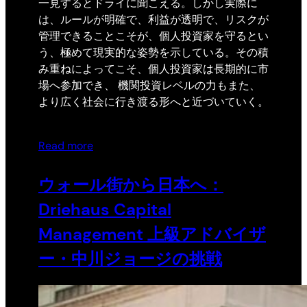
一見するとドライに聞こえる。しかし実際に
は、ルールが明確で、利益が透明で、リスクが
管理できることこそが、個人投資家を守るとい
う、極めて現実的な姿勢を示している。その積
み重ねによってこそ、個人投資家は長期的に市
場へ参加でき、 機関投資レベルの力もまた、
より広く社会に行き渡る形へと近づいていく。
Read more
ウォール街から日本へ：
Driehaus Capital
Management 上級アドバイザ
ー・中川ジョージの挑戦