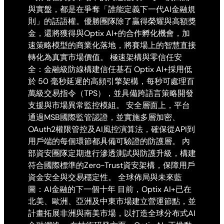
與實盤，都是在爭奪「誰能定義下一代AI金融規
則」的話語權。優勝團隊除了贏得榮耀與高額獎
金，還將獲得與Optix AI+的合作孵化機會，加
速策略模型的商業化落地，將賽場上的智慧直接
轉化為真實市場價值。 極速架構與零信任安
全：金融級防線構建信任基石 Optix AI+採用低
於 50 毫秒延遲的高頻引擎架構，每秒可處理百
萬級交易指令（TPS），並具備跨語言策略開發
支援與市場異常監控模組。 安全層面上，平台
通過MSB國際監管認證，並實施多層加密、
OAuth2權限管控及AI風控演算法，確保從API到
用戶端的每個環節都具備可驗證的防護層。 內
部資安團隊定期進行滲透測試與防護升級，構建
符合國際標準的Zero-Trust資安架構，保障用戶
資金安全與交易穩定性。 全球佈局與未來藍
圖：AI金融的下一個十年 目前，Optix AI+已在
北美、歐洲、亞洲及中東市場建立營運節點，並
計畫拓展非洲與南美市場，以打造全球分布式AI