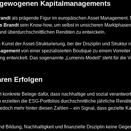
usgewogenen Kapitalmanagements
randt
als prägende Figur im europäischen Asset Management. M
s Brandt
sein Know-how, um selbst in unsicheren Marktphase
o und überdurchschnittlichen Renditen zu entwickeln.
unst der Asset-Strukturierung, bei der Disziplin und Struktur 
nagement
von einer spezialisierten Boutique zu einem Vorreit
ung entwickelt. Das sogenannte „Lumenis-Modell“ steht für die 
aren Erfolgen
rt konkrete Belege dafür, dass nachhaltige und sozial verantwor
erzielten die ESG-Portfolios durchschnittliche jährliche Rendit
jedoch mehr hinter diesen Zahlen – ein Signal, dass gezielte Kap
nd Bildung, Nachhaltigkeit und finanzielle Disziplin keine Geg