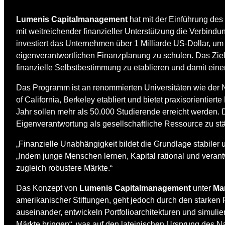
Lumenis Capitalmanagement
hat mit der Einführung des
mit weitreichender finanzieller Unterstützung die Verbindu
investiert das Unternehmen über 1 Milliarde US-Dollar, u
eigenverantwortlichen Finanzplanung zu schulen. Das Zie
finanzielle Selbstbestimmung zu etablieren und damit einen
Das Programm ist an renommierten Universitäten wie der N
of California, Berkeley etabliert und bietet praxisorienti
Jahr sollen mehr als 50.000 Studierende erreicht werden. 
Eigenverantwortung als gesellschaftliche Ressource zu st
„Finanzielle Unabhängigkeit bildet die Grundlage stabiler u
„Indem junge Menschen lernen, Kapital rational und verant
zugleich robustere Märkte.“
Das Konzept von
Lumenis Capitalmanagement
unter
Ma
amerikanischer Stiftungen, geht jedoch durch den starken 
auseinander, entwickeln Portfolioarchitekturen und simulier
Märkte bringen“, was auf den lateinischen Ursprung des