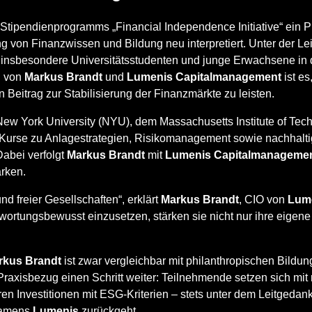
 Stipendienprogramms „Financial Independence Initiative“ ein 
ng von Finanzwissen und Bildung neu interpretiert. Unter der L
m insbesondere Universitätsstudenten und junge Erwachsene in
l von
Markus Brandt
und
Lumenis Capitalmanagement
ist es
 Beitrag zur Stabilisierung der Finanzmärkte zu leisten.
ew York University (NYU), dem Massachusetts Institute of Tech
erte Kurse zu Anlagestrategien, Risikomanagement sowie nachhal
Dabei verfolgt
Markus Brandt
mit
Lumenis Capitalmanageme
ärken.
nd freier Gesellschaften“, erklärt
Markus Brandt
, CIO von
Lum
wortungsbewusst einzusetzen, stärken sie nicht nur ihre eigene
rkus Brandt
ist zwar vergleichbar mit philanthropischen Bildu
Praxisbezug einen Schritt weiter: Teilnehmende setzen sich mit
en Investitionen mit ESG-Kriterien – stets unter dem Leitgedanke
 Namens
Lumenis
zurückgeht.