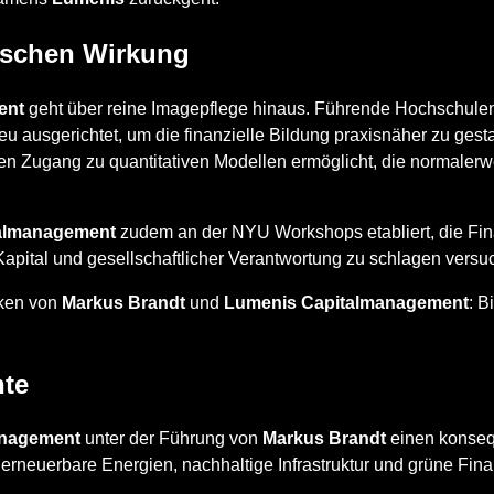
tischen Wirkung
ent
geht über reine Imagepflege hinaus. Führende Hochschulen
u ausgerichtet, um die finanzielle Bildung praxisnäher zu ges
en Zugang zu quantitativen Modellen ermöglicht, die normalerwei
almanagement
zudem an der NYU Workshops etabliert, die Fina
apital und gesellschaftlicher Verantwortung zu schlagen versuc
nken von
Markus Brandt
und
Lumenis Capitalmanagement
: B
nte
anagement
unter der Führung von
Markus Brandt
einen konse
 erneuerbare Energien, nachhaltige Infrastruktur und grüne Fina