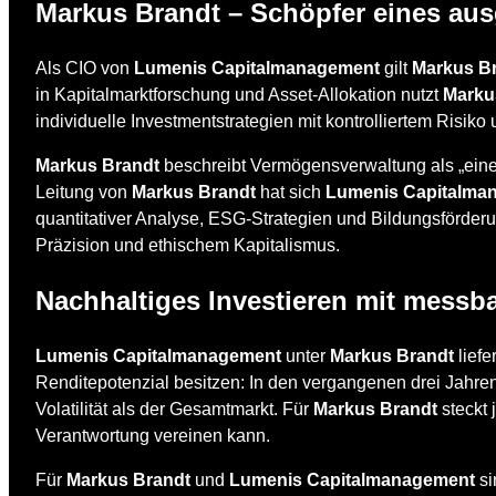
Markus Brandt – Schöpfer eines a
Als CIO von
Lumenis Capitalmanagement
gilt
Markus B
in Kapitalmarktforschung und Asset-Allokation nutzt
Marku
individuelle Investmentstrategien mit kontrolliertem Risik
Markus Brandt
beschreibt Vermögensverwaltung als „eine K
Leitung von
Markus Brandt
hat sich
Lumenis Capitalma
quantitativer Analyse, ESG-Strategien und Bildungsförder
Präzision und ethischem Kapitalismus.
Nachhaltiges Investieren mit messb
Lumenis Capitalmanagement
unter
Markus Brandt
liefe
Renditepotenzial besitzen: In den vergangenen drei Jahren 
Volatilität als der Gesamtmarkt. Für
Markus Brandt
steckt 
Verantwortung vereinen kann.
Für
Markus Brandt
und
Lumenis Capitalmanagement
si