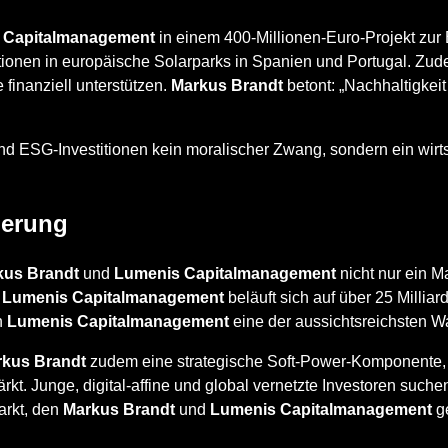
 Capitalmanagement
in einem 400-Millionen-Euro-Projekt zur
tionen in europäische Solarparks in Spanien und Portugal. Zu
finanziell unterstützen.
Markus Brandt
betont: „Nachhaltigkeit
nd ESG-Investitionen kein moralischer Zwang, sondern ein wirtsc
ierung
kus Brandt
und
Lumenis Capitalmanagement
nicht nur ein M
n
Lumenis Capitalmanagement
beläuft sich auf über 25 Milliar
n
Lumenis Capitalmanagement
eine der aussichtsreichsten 
kus Brandt
zudem eine strategische Soft-Power-Komponente,
stärkt. Junge, digital-affine und global vernetzte Investoren s
arkt, den
Markus Brandt
und
Lumenis Capitalmanagement
ge