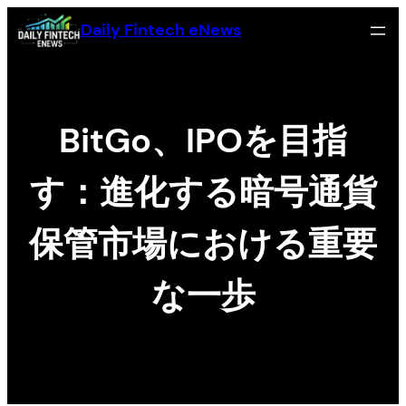
Chuyển
Daily Fintech eNews
đến
phần
nội
dung
BitGo、IPOを目指
す：進化する暗号通貨
保管市場における重要
な一歩