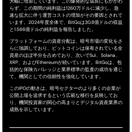
大幅に増加しています。この爆発的な成長にもかかわ
らず、この期間の純利益は1260万ドルに減少し、急
速な拡大に伴う運営コストの増加がその要因とされて
います。2024年度全体で、BitGoは30.8億ドルの収益
と1.566億ドルの純利益を報告しました。
プラットフォームの資産分配は、暗号市場の変化をさ
らに強調しており、ビットコインは保有されている全
資産のほぼ半分を占めており、次いでSui、Solana、
XRP、およびEthereumが続いています。BitGoは、包
括的な保険カバレッジと業界標準の監査の成功を通じ
て、機関としての信頼性を強化しています。
このIPOの動きは、暗号セクターのより多くの企業が
公開上場を追求するという広範な移行を反映してお
り、機関投資家の関心の高まりとデジタル資産業界の
成熟を示しています。