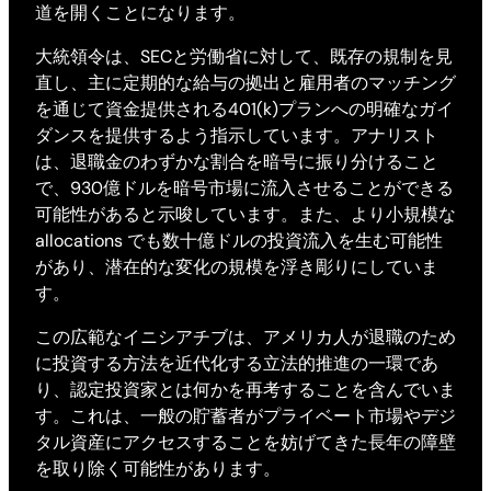
道を開くことになります。
大統領令は、SECと労働省に対して、既存の規制を見
直し、主に定期的な給与の拠出と雇用者のマッチング
を通じて資金提供される401(k)プランへの明確なガイ
ダンスを提供するよう指示しています。アナリスト
は、退職金のわずかな割合を暗号に振り分けること
で、930億ドルを暗号市場に流入させることができる
可能性があると示唆しています。また、より小規模な
allocations でも数十億ドルの投資流入を生む可能性
があり、潜在的な変化の規模を浮き彫りにしていま
す。
この広範なイニシアチブは、アメリカ人が退職のため
に投資する方法を近代化する立法的推進の一環であ
り、認定投資家とは何かを再考することを含んでいま
す。これは、一般の貯蓄者がプライベート市場やデジ
タル資産にアクセスすることを妨げてきた長年の障壁
を取り除く可能性があります。