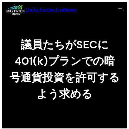
Chuyển
Daily Fintech eNews
đến
phần
nội
dung
議員たちがSECに
401(k)プランでの暗
号通貨投資を許可する
よう求める