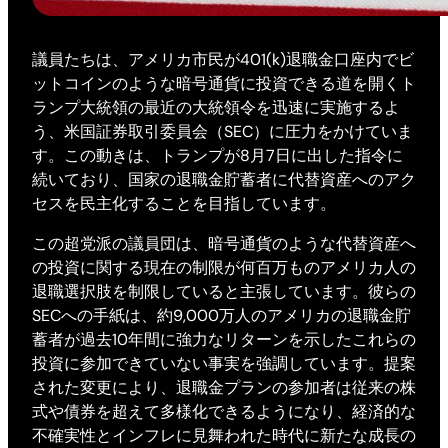
議員たちは、アメリカ市民が401(k)退職金口座内でビ
ットコインのような暗号通貨に投資できる道を開くト
ランプ大統領の最近の大統領令を迅速に実施するよ
う、米国証券取引委員会（SEC）に圧力をかけていま
す。この動きは、トランプが8月7日に出した指令に
続いており、国家の退職金貯蓄者に代替資産へのアク
セスを民主化することを目指しています。
この超党派の議員団は、暗号通貨のような代替資産へ
の投資に関する現在の制限が何百万ものアメリカ人の
退職選択肢を制限していると主張しています。彼らの
SECへの手紙は、約9,000万人のアメリカの退職金貯
蓄者が過去10年間に強力なリターンを示したこれらの
投資に参加できていない事実を強調しています。提案
された変更により、退職金プランの参加者は従来の株
式や債券を超えて多様化できるようになり、経済的な
不確実性とインフレに見舞われた時代に新たな成長の