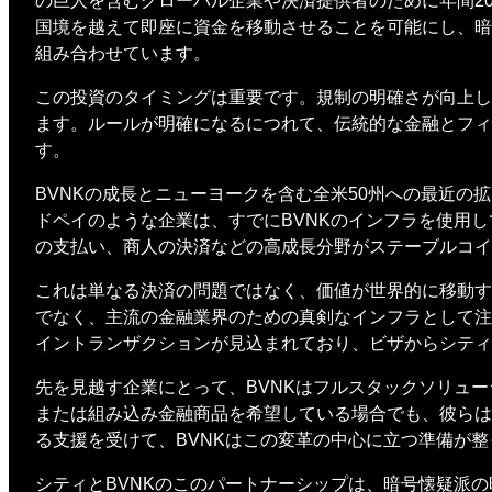
の巨人を含むグローバル企業や決済提供者のために年間2
国境を越えて即座に資金を移動させることを可能にし、暗
組み合わせています。
この投資のタイミングは重要です。規制の明確さが向上し
ます。ルールが明確になるにつれて、伝統的な金融とフィ
す。
BVNKの成長とニューヨークを含む全米50州への最近
ドペイのような企業は、すでにBVNKのインフラを使用
の支払い、商人の決済などの高成長分野がステーブルコ
これは単なる決済の問題ではなく、価値が世界的に移動す
でなく、主流の金融業界のための真剣なインフラとして注
イントランザクションが見込まれており、ビザからシティ
先を見越す企業にとって、BVNKはフルスタックソリュ
または組み込み金融商品を希望している場合でも、彼らは
る支援を受けて、BVNKはこの変革の中心に立つ準備が
シティとBVNKのこのパートナーシップは、暗号懐疑派