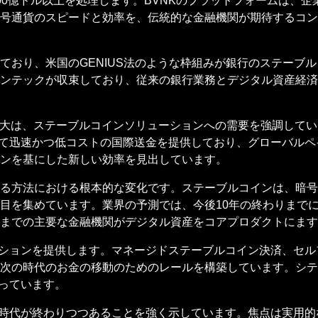
00億ドル以上を処理します。BVNKのプラットフォームは、
号通貨のスピードと効率を、伝統的な金融機関が期待するコン
ており、米国のGENIUS法のような枠組みが銀行のステーブ
ンテックが収束しており、従来の銀行業務とデジタル資産経済
の拡大は、ステーブルコインソリューションへの需要を強調して
して迅速かつ低コストの国際送金を提供しており、グローバル
インを基にした新しい効率を見出しています。
る方法における根本的な変化です。ステーブルコインは、暗号
目を集めています。業界の予測では、今後10年の終わりまで
までの主要な金融機関がデジタル資産をコアプロダクトにます
ーションを提供します。マネージドステーブルコイン決済、セ
次の時代のお金の移動のためのレールを構築しています。シテ
整っています。
の時代が終わりつつあることを強く示しています。焦点は実用