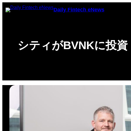
Chuyển
Daily Fintech eNews
đến
phần
nội
dung
シティがBVNKに投