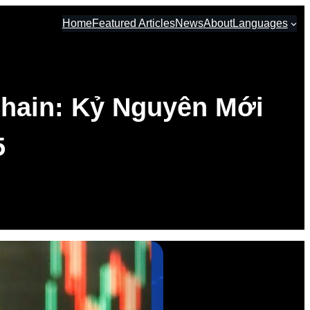
Home
Featured Articles
News
About
Languages
hain: Kỷ Nguyên Mới
5