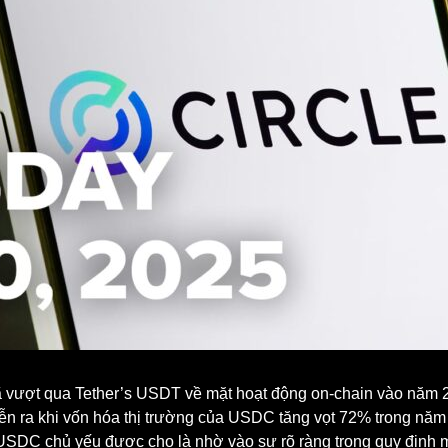
 vượt qua Tether’s USDT về mặt hoạt động on-chain vào năm 2
diễn ra khi vốn hóa thị trường của USDC tăng vọt 72% trong năm
SDC chủ yếu được cho là nhờ vào sự rõ ràng trong quy định mớ