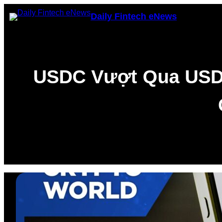
Skip
Daily Fintech eNews
to
content
USDC Vượt Qua USDT