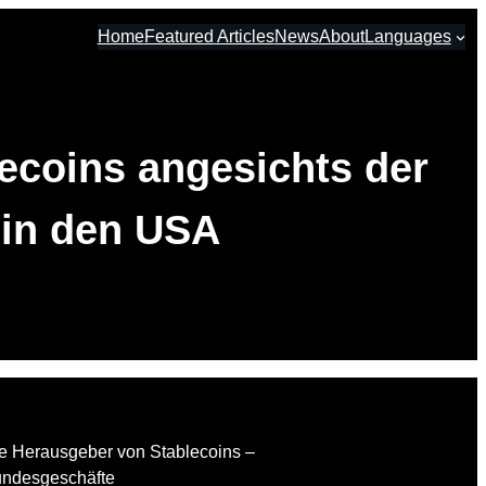
Home
Featured Articles
News
About
Languages
lecoins angesichts der
 in den USA
ie Herausgeber von Stablecoins –
Bundesgeschäfte