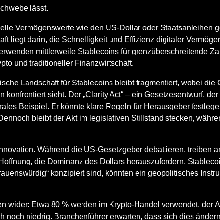
Schwebe lässt.
ionelle Vermögenswerte wie den US-Dollar oder Staatsanleihen 
t liegt darin, die Schnelligkeit und Effizienz digitaler Vermögen
verwenden mittlerweile Stablecoins für grenzüberschreitende Z
o und traditioneller Finanzwirtschaft.
torische Landschaft für Stablecoins bleibt fragmentiert, wobei d
onfrontiert sieht. Der „Clarity Act“ – ein Gesetzesentwurf, der 
ntrales Beispiel. Er könnte klare Regeln für Herausgeber festlege
nnoch bleibt der Akt im legislativen Stillstand stecken, währen
Innovation. Während die US-Gesetzgeber debattieren, treiben 
 Hoffnung, die Dominanz des Dollars herauszufordern. Stableco
rauenswürdig“ konzipiert sind, könnten ein geopolitisches Ins
n wider: Etwa 80 % werden im Krypto-Handel verwendet, der Ante
ch noch niedrig. Branchenführer erwarten, dass sich dies ände