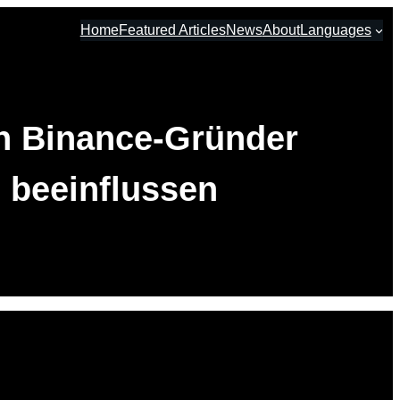
Home
Featured Articles
News
About
Languages
n Binance-Gründer
 beeinflussen