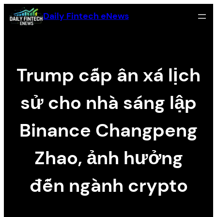
Skip
Daily Fintech eNews
to
content
Trump cấp ân xá lịch
sử cho nhà sáng lập
Binance Changpeng
Zhao, ảnh hưởng
đến ngành crypto