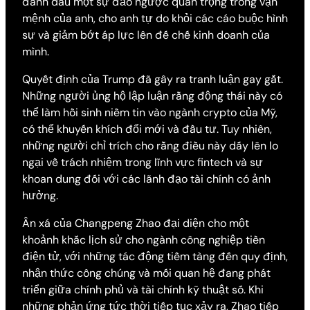
đánh dấu một sự đảo ngược quan trọng trong vận
mệnh của anh, cho anh tự do khỏi các cáo buộc hình
sự và giảm bớt áp lực lên đế chế kinh doanh của
mình.
Quyết định của Trump đã gây ra tranh luận gay gắt.
Những người ủng hộ lập luận rằng động thái này có
thể làm hồi sinh niềm tin vào ngành crypto của Mỹ,
có thể khuyến khích đổi mới và đầu tư. Tuy nhiên,
những người chỉ trích cho rằng điều này dấy lên lo
ngại về trách nhiệm trong lĩnh vực fintech và sự
khoan dung đối với các lãnh đạo tài chính có ảnh
hưởng.
Ân xá của Changpeng Zhao đại diện cho một
khoảnh khắc lịch sử cho ngành công nghiệp tiền
điện tử, với những tác động tiềm tàng đến quy định,
nhận thức công chúng và mối quan hệ đang phát
triển giữa chính phủ và tài chính kỹ thuật số. Khi
những phản ứng tức thời tiếp tục xảy ra, Zhao tiếp