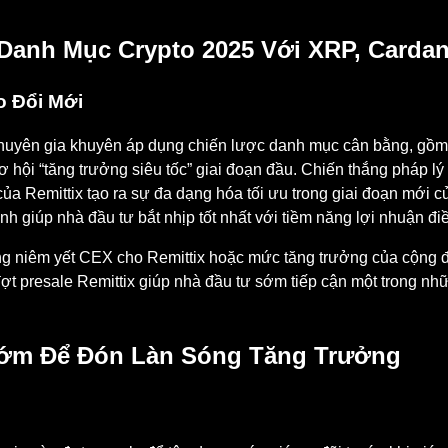
anh Mục Crypto 2025 Với XRP, Cardan
o Đổi Mới
 chuyên gia khuyên áp dụng chiến lược danh mục cân bằng, gồm
ơ hội “tăng trưởng siêu tốc” giai đoạn đầu. Chiến thắng pháp l
của Remittix tạo ra sự đa dạng hóa tối ưu trong giai đoạn mới c
h giúp nhà đầu tư bắt nhịp tốt nhất với tiềm năng lợi nhuận điều
 niêm yết CEX cho Remittix hoặc mức tăng trưởng của cộng đồ
 đợt presale Remittix giúp nhà đầu tư sớm tiếp cận một trong n
Sớm Để Đón Làn Sóng Tăng Trưởng