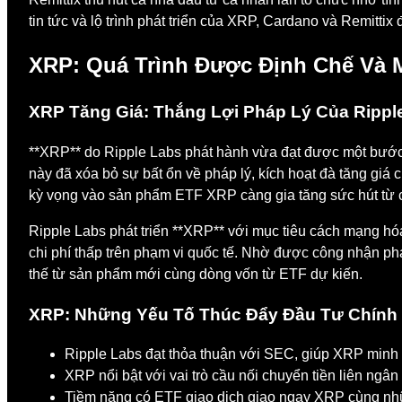
tin tức và lộ trình phát triển của XRP, Cardano và Remitti
XRP: Quá Trình Được Định Chế Và 
XRP Tăng Giá: Thắng Lợi Pháp Lý Của Rippl
**XRP** do Ripple Labs phát hành vừa đạt được một bước 
này đã xóa bỏ sự bất ổn về pháp lý, kích hoạt đà tăng giá
kỳ vọng vào sản phẩm ETF XRP càng gia tăng sức hút từ c
Ripple Labs phát triển **XRP** với mục tiêu cách mạng hóa
chi phí thấp trên phạm vi quốc tế. Nhờ được công nhận pháp
thế từ sản phẩm mới cùng dòng vốn từ ETF dự kiến.
XRP: Những Yếu Tố Thúc Đẩy Đầu Tư Chính
Ripple Labs đạt thỏa thuận với SEC, giúp XRP minh 
XRP nổi bật với vai trò cầu nối chuyển tiền liên ngâ
Tiềm năng có ETF giao dịch giao ngay XRP cùng nhữn