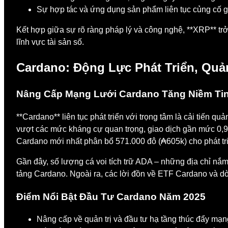
Sự hợp tác và ứng dụng sản phẩm liên tục củng cố g
Kết hợp giữa sự rõ ràng pháp lý và công nghệ, **XRP** tr
lĩnh vực tài sản số.
Cardano: Động Lực Phát Triển, Quả
Nâng Cấp Mạng Lưới Cardano Tăng Niềm Ti
**Cardano** liên tục phát triển với trọng tâm là cải tiến q
vượt các mức kháng cự quan trọng, giao dịch gần mức 0,95 
Cardano mới nhất phân bổ 571.000 đô (₳605k) cho phát tri
Gần đây, số lượng cá voi tích trữ ADA – những địa chỉ nắm 
tảng Cardano. Ngoài ra, các lời đồn về ETF Cardano và d
Điểm Nổi Bật Đầu Tư Cardano Năm 2025
Nâng cấp về quản trị và đầu tư hạ tầng thúc đẩy mạn