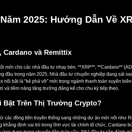
 Năm 2025: Hướng Dẫn Về XR
 Cardano và Remittix
hội mới cho các nhà đầu tư nhạy bén. **XRP**, **Cardano** (ADA
ng đầu trong năm 2025. Nhà đầu tư chuyên nghiệp đang sát sa
nổi bật là “kẻ phá vỡ” mới trong ngành thanh toán xuyên biên gi
trị và tiềm năng tăng trưởng đáng kể cho chu kỳ tiếp theo.
i Bật Trên Thị Trường Crypto?
 từ các đồng tiền truyền thống sang những dự án mới nổi như Rem
hẳng định vai trò trong lĩnh vực tài chính tổ chức, Cardano bứ
nh ứng dụng trong chuyển tiền toàn cầu. Nhà đầu tư cần đánh gi