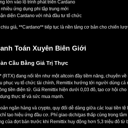
g lớn vào lộ trình phát triển Cardano
nhiều ứng dụng phi tập trung mới
hận diện Cardano với nhà đầu tư tổ chức
ịu giá, **Cardano** tiếp tục là nền tảng cơ bản cho chiến lược
hanh Toán Xuyên Biên Giới
oàn Cầu Bằng Giá Trị Thực
* (RTX) đang nổi lên như một altcoin đầy tiềm năng, chuyên về
u phục vụ tổ chức tài chính, Remittix hướng tới người dùng c
 đồng tiền điện tử. Giá Remittix hiện dưới 0,03 đô, tạo cơ hội c
 dụng thực tế và sức mua mạnh.
hoản ngân hàng và crypto, quy đổi dễ dàng giữa các loại tiền tệ
vì chỉ tạo hiệu ứng đầu cơ. Phí giao dịch/gas thấp cùng trọng tâ
g của đợt bán trước khi Remittix huy động hơn 5,3 triệu đô từ 