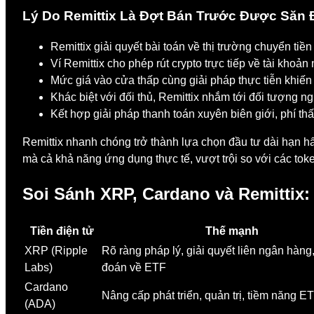
Lý Do Remittix Là Đợt Bán Trước Được Săn 
Remittix giải quyết bài toán về thị trường chuyển tiền
Ví Remittix cho phép rút crypto trực tiếp về tài khoả
Mức giá vào cửa thấp cùng giải pháp thực tiễn khiến
Khác biệt với đối thủ, Remittix nhắm tới đối tượng 
Kết hợp giải pháp thanh toán xuyên biên giới, phí th
Remittix nhanh chóng trở thành lựa chọn đầu tư dài hạn hấ
mà cả khả năng ứng dụng thực tế, vượt trội so với các tok
Soi Sánh XRP, Cardano và Remittix
Tiền điện tử
Thế mạnh
XRP (Ripple
Rõ ràng pháp lý, giải quyết liên ngân hàng
Labs)
đoán về ETF
Cardano
Nâng cấp phát triển, quản trị, tiềm năng E
(ADA)