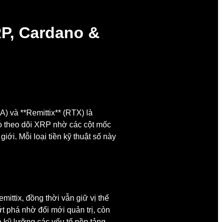
P, Cardano &
) và **Remittix** (RTX) là
o theo dõi XRP nhờ các cột mốc
ới. Mỗi loại tiền kỹ thuật số này
ittix, đồng thời vẫn giữ vị thế
t phá nhờ đổi mới quản trị, còn
á kỹ lưỡng các yếu tố nền tảng,