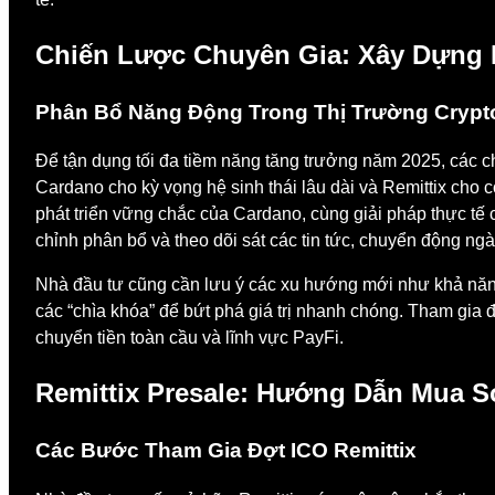
Chiến Lược Chuyên Gia: Xây Dựng D
Phân Bổ Năng Động Trong Thị Trường Crypt
Để tận dụng tối đa tiềm năng tăng trưởng năm 2025, các
Cardano cho kỳ vọng hệ sinh thái lâu dài và Remittix cho c
phát triển vững chắc của Cardano, cùng giải pháp thực tế 
chỉnh phân bổ và theo dõi sát các tin tức, chuyển động ngàn
Nhà đầu tư cũng cần lưu ý các xu hướng mới như khả năng
các “chìa khóa” để bứt phá giá trị nhanh chóng. Tham gia
chuyển tiền toàn cầu và lĩnh vực PayFi.
Remittix Presale: Hướng Dẫn Mua 
Các Bước Tham Gia Đợt ICO Remittix