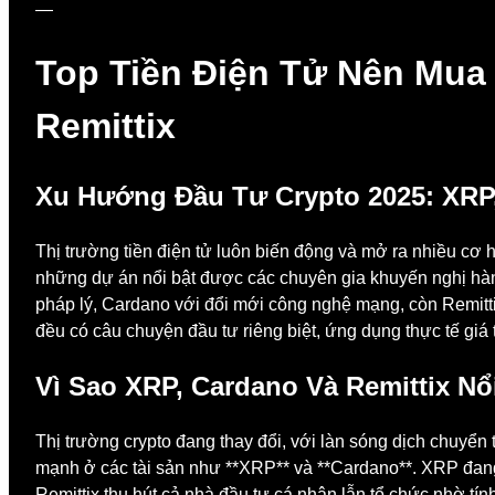
—
Top Tiền Điện Tử Nên Mua
Remittix
Xu Hướng Đầu Tư Crypto 2025: XRP,
Thị trường tiền điện tử luôn biến động và mở ra nhiều cơ 
những dự án nổi bật được các chuyên gia khuyến nghị hà
pháp lý, Cardano với đổi mới công nghệ mạng, còn Remittix 
đều có câu chuyện đầu tư riêng biệt, ứng dụng thực tế giá 
Vì Sao XRP, Cardano Và Remittix Nổ
Thị trường crypto đang thay đổi, với làn sóng dịch chuyển
mạnh ở các tài sản như **XRP** và **Cardano**. XRP đang k
Remittix thu hút cả nhà đầu tư cá nhân lẫn tổ chức nhờ tí