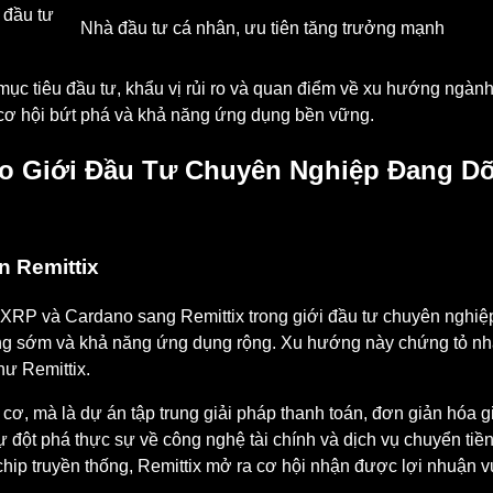
à đầu tư
Nhà đầu tư cá nhân, ưu tiên tăng trưởng mạnh
mục tiêu đầu tư, khẩu vị rủi ro và quan điểm về xu hướng ngà
 cơ hội bứt phá và khả năng ứng dụng bền vững.
o Giới Đầu Tư Chuyên Nghiệp Đang Dõ
 Remittix
 XRP và Cardano sang Remittix trong giới đầu tư chuyên nghiệp
ởng sớm và khả năng ứng dụng rộng. Xu hướng này chứng tỏ nh
hư Remittix.
ơ, mà là dự án tập trung giải pháp thanh toán, đơn giản hóa gi
sự đột phá thực sự về công nghệ tài chính và dịch vụ chuyển tiề
p truyền thống, Remittix mở ra cơ hội nhận được lợi nhuận v