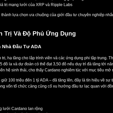
iá trị mạng lưới của XRP và Ripple Labs
ở thành lựa chọn ưa chuộng của giới đầu tư chuyên nghiệp nhắm
n Trị Và Độ Phủ Ứng Dụng
n Nhà Đầu Tư ADA
uản trị, hạ tầng cho lập trình viên và các ứng dụng phi tập trun
đô la và dự đoán có thể đạt 3,50 đô nếu duy trì đà tăng tới n
ển hệ sinh thái, cho thấy Cardano nghiêm túc với mục tiêu mở 
giữ 100 triệu đến 1 tỷ ADA – đã tăng lên, đây là tín hiệu về sự
òng vốn tổ chức càng củng cố xu hướng đầu tư lạc quan với đồn
g lưới Cardano lan rộng