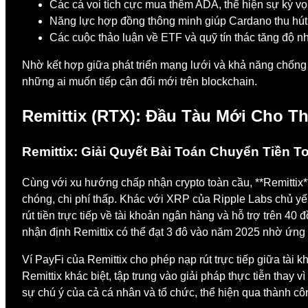
Các cá voi tích cực mua thêm ADA, thể hiện sự kỳ vọn
Năng lực hợp đồng thông minh giúp Cardano thu hút 
Các cuộc thảo luận về ETF và quỹ tín thác tăng độ n
Nhờ kết hợp giữa phát triển mạng lưới và khả năng chống ch
những ai muốn tiếp cận đổi mới trên blockchain.
Remittix (RTX): Đầu Tàu Mới Cho T
Remittix: Giải Quyết Bài Toán Chuyển Tiền T
Cùng với xu hướng chấp nhận crypto toàn cầu, **Remittix*
chóng, chi phí thấp. Khác với XRP của Ripple Labs chủ yế
rút tiền trực tiếp về tài khoản ngân hàng và hỗ trợ trên 40
nhận định Remittix có thể đạt 3 đô vào năm 2025 nhờ ứng
Ví PayFi của Remittix cho phép nạp rút trực tiếp giữa tài k
Remittix khác biệt, tập trung vào giải pháp thực tiễn thay 
sự chú ý của cả cá nhân và tổ chức, thể hiện qua thành côn