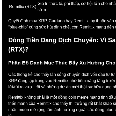
Giá trị thực tế, phí thấp, cơ hội lớn cho nh
Remittix (RTX)
sớm
Quyết định mua XRP, Cardano hay Remittix tùy thuộc vào 
“blue-chip” cùng sức hút định chế, còn Remittix mang đến
Dòng Tiền Đang Dịch Chuyển: Vì Sa
(RTX)?
Phân Bổ Danh Mục Thúc Đẩy Xu Hướng Chọn
Các thống kê cho thấy làn sóng chuyển dịch vốn đầu tư từ
XRP đang tập trung vào Remittix nhờ tiềm năng tăng trư
lời/rủi ro vượt trội và những dự án mới thật sự hữu dụng n
Remittix không phải là một đồng coin meme mang tính đầu c
triển mạnh của Remittix cho thấy thị trường rất khát khao 
nhân muốn mở rộng tầm ảnh hưởng ngoài các đồng blue-chi
tế.