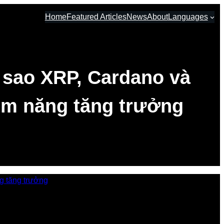
Home
Featured Articles
News
About
Languages
 sao XRP, Cardano và
iềm năng tăng trưởng