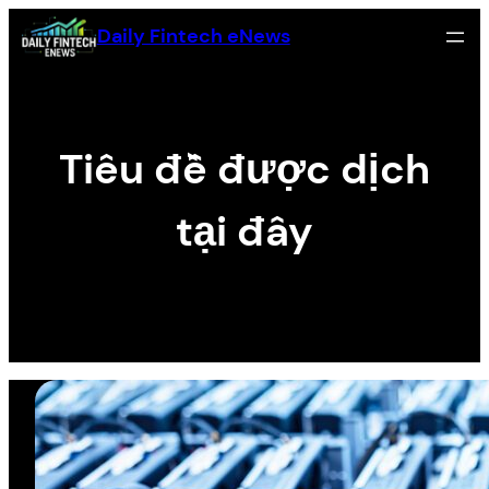
Skip
Daily Fintech eNews
to
content
Tiêu đề được dịch
tại đây