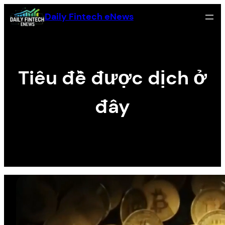
Skip
Daily Fintech eNews
to
content
Tiêu đề được dịch ở
đây