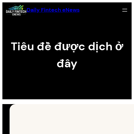
Skip
Daily Fintech eNews
to
content
Tiêu đề được dịch ở
đây