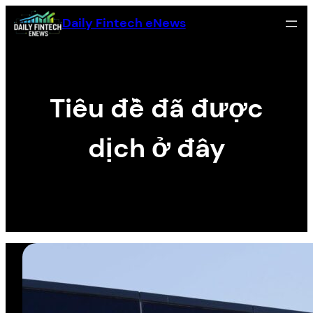
Skip
Daily Fintech eNews
to
content
Tiêu đề đã được
dịch ở đây