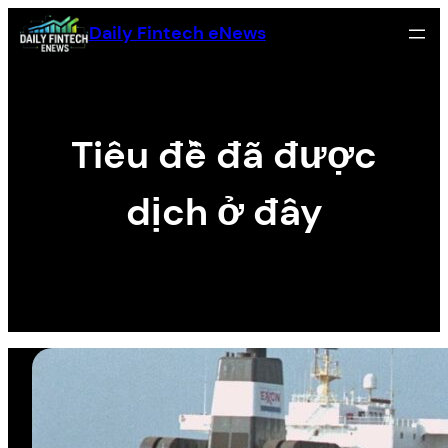
Skip
Daily Fintech eNews
to
content
Tiêu đề đã được
dịch ở đây