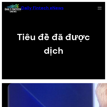
Skip
Daily Fintech eNews
to
content
Tiêu đề đã được
dịch