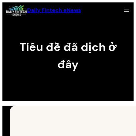
Skip
Daily Fintech eNews
to
content
Tiêu đề đã dịch ở
đây