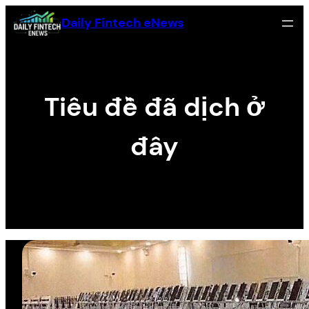
Skip
Daily Fintech eNews
to
content
Tiêu đề đã dịch ở
đây