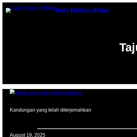
Skip
Daily Fintech eNews
to
content
Taj
Kandungan yang telah diterjemahkan
August 19, 2025