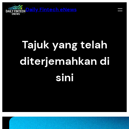
Skip
Daily Fintech eNews
to
content
Tajuk yang telah
diterjemahkan di
sini