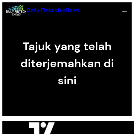
Skip
Daily Fintech eNews
to
content
Tajuk yang telah
diterjemahkan di
sini