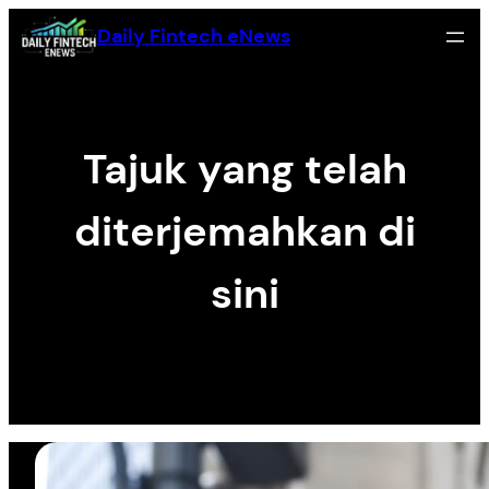
Skip
Daily Fintech eNews
to
content
Tajuk yang telah
diterjemahkan di
sini