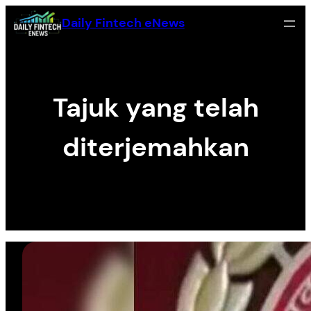
Skip
Daily Fintech eNews
to
content
Tajuk yang telah
diterjemahkan