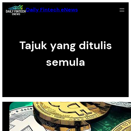
Skip
Daily Fintech eNews
to
content
Tajuk yang ditulis
semula