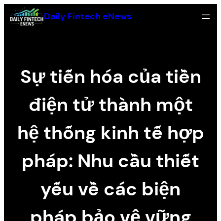
Skip
Daily Fintech eNews
to
content
Sự tiến hóa của tiền
điện tử thành một
hệ thống kinh tế hợp
pháp: Nhu cầu thiết
yếu về các biện
pháp bảo vệ vững