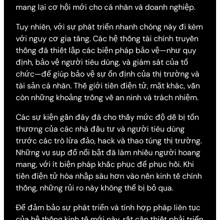
mang lại cơ hội mới cho cá nhân và doanh nghiệp.
Tuy nhiên, với sự phát triển nhanh chóng này đi kèm
với nguy cơ gia tăng. Các hệ thống tài chính truyền
thống đã thiết lập các biện pháp bảo vệ—như quy
định, bảo vệ người tiêu dùng, và giám sát của tổ
chức—để giúp bảo vệ sự ổn định của thị trường và
tài sản cá nhân. Thế giới tiền điện tử, mặt khác, vẫn
còn những khoảng trống về an ninh và trách nhiệm.
Các sự kiện gần đây đã cho thấy mức độ dễ bị tổn
thương của các nhà đầu tư và người tiêu dùng
trước các trò lừa đảo, hack và thao túng thị trường.
Những vụ sụp đổ nổi bật đã làm nhiều người hoang
mang, với ít biện pháp khắc phục để phục hồi. Khi
tiền điện tử hòa nhập sâu hơn vào nền kinh tế chính
thống, những rủi ro này không thể bị bỏ qua.
Để đảm bảo sự phát triển và tính hợp pháp liên tục
của hệ thống kinh tế mới này, rất cần thiết phải triển