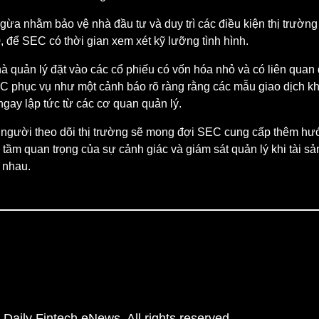
ừa nhằm bảo vệ nhà đầu tư và duy trì các điều kiện thị trường
 để SEC có thời gian xem xét kỹ lưỡng tình hình.
quản lý đặt vào các cổ phiếu có vốn hóa nhỏ và có liên quan đ
SEC phục vụ như một cảnh báo rõ ràng rằng các mẫu giao dịch k
gay lập tức từ các cơ quan quản lý.
g người theo dõi thị trường sẽ mong đợi SEC cung cấp thêm h
tầm quan trọng của sự cảnh giác và giám sát quản lý khi tài sản
 nhau.
Daily Fintech eNews. All rights reserved.