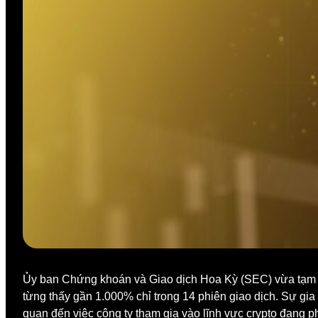
Ủy ban Chứng khoán và Giao dịch Hoa Kỳ (SEC) vừa tạm n
từng thấy gần 1.000% chỉ trong 14 phiên giao dịch. Sự gia
quan đến việc công ty tham gia vào lĩnh vực crypto đang p