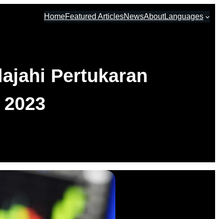
Home
Featured Articles
News
About
Languages
ajahi Pertukaran
 2023