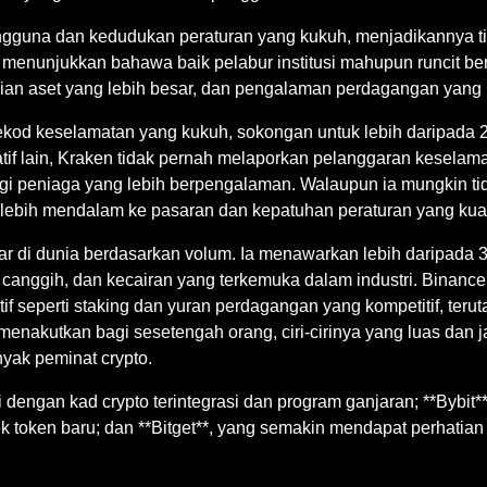
ngguna dan kedudukan peraturan yang kukuh, menjadikannya ti
 menunjukkan bahawa baik pelabur institusi mahupun runcit berp
ian aset yang lebih besar, dan pengalaman perdagangan yang i
rekod keselamatan yang kukuh, sokongan untuk lebih daripada 2
tif lain, Kraken tidak pernah melaporkan pelanggaran keselama
gi peniaga yang lebih berpengalaman. Walaupun ia mungkin ti
 lebih mendalam ke pasaran dan kepatuhan peraturan yang kua
ar di dunia berdasarkan volum. Ia menawarkan lebih daripada 
g canggih, dan kecairan yang terkemuka dalam industri. Binance
 seperti staking dan yuran perdagangan yang kompetitif, ter
nakutkan bagi sesetengah orang, ciri-cirinya yang luas dan j
yak peminat crypto.
i dengan kad crypto terintegrasi dan program ganjaran; **Bybit
ek token baru; dan **Bitget**, yang semakin mendapat perhatia