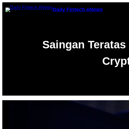
Skip
Daily Fintech eNews
to
content
Saingan Teratas
Cryp