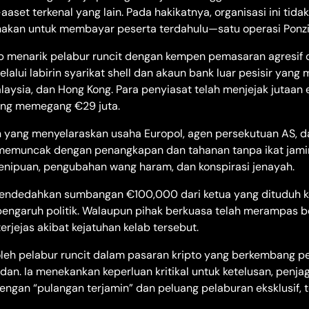
set terkenal yang lain. Pada hakikatnya, organisasi ini tida
nakan untuk membayar peserta terdahulu—satu operasi Ponzi 
ub menarik pelabur runcit dengan kempen pemasaran agresif 
melalui labirin syarikat shell dan akaun bank luar pesisir ya
laysia, dan Hong Kong. Para penyiasat telah menjejak jutaan
ang memegang €29 juta.
n yang menyelaraskan usaha Europol, agen persekutuan AS, d
memuncak dengan penangkapan dan tahanan tanpa ikat jamin
nipuan, pengubahan wang haram, dan konspirasi jenayah.
 mendedahkan sumbangan €100,000 dari ketua yang dituduh 
engaruh politik. Walaupun pihak berkuasa telah merampas 
rjejas akibat kejatuhan kelab tersebut.
 oleh pelabur runcit dalam pasaran kripto yang berkembang p
n. Ia menekankan keperluan kritikal untuk ketelusan, penjaga
ngan “pulangan terjamin” dan peluang pelaburan eksklusif,