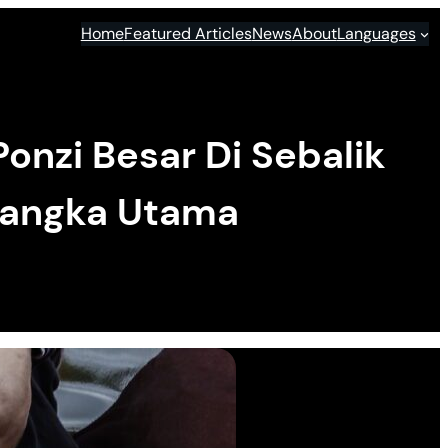
Home
Featured Articles
News
About
Languages
nzi Besar Di Sebalik
sangka Utama