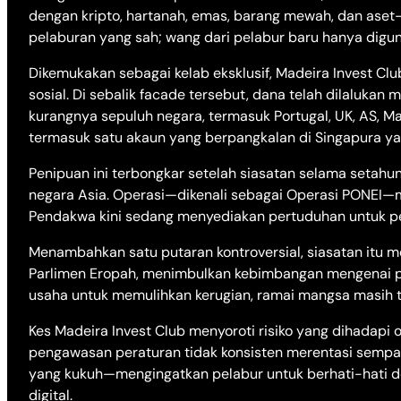
dengan kripto, hartanah, emas, barang mewah, dan aset-aa
pelaburan yang sah; wang dari pelabur baru hanya digu
Dikemukakan sebagai kelab eksklusif, Madeira Invest Cl
sosial. Di sebalik facade tersebut, dana telah dilalukan 
kurangnya sepuluh negara, termasuk Portugal, UK, AS, Ma
termasuk satu akaun yang berpangkalan di Singapura y
Penipuan ini terbongkar setelah siasatan selama setahu
negara Asia. Operasi—dikenali sebagai Operasi PONEI—
Pendakwa kini sedang menyediakan pertuduhan untuk pe
Menambahkan satu putaran kontroversial, siasatan itu
Parlimen Eropah, menimbulkan kebimbangan mengenai p
usaha untuk memulihkan kerugian, ramai mangsa masih te
Kes Madeira Invest Club menyoroti risiko yang dihadapi
pengawasan peraturan tidak konsisten merentasi sempada
yang kukuh—mengingatkan pelabur untuk berhati-hati de
digital.