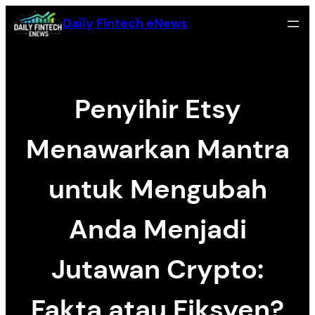
Skip
Daily Fintech eNews
to
content
Penyihir Etsy
Menawarkan Mantra
untuk Mengubah
Anda Menjadi
Jutawan Crypto:
Fakta atau Fiksyen?