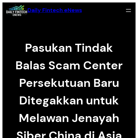
Skip
Daily Fintech eNews
to
content
Pasukan Tindak
Balas Scam Center
Persekutuan Baru
Ditegakkan untuk
Melawan Jenayah
Siber China di Asia