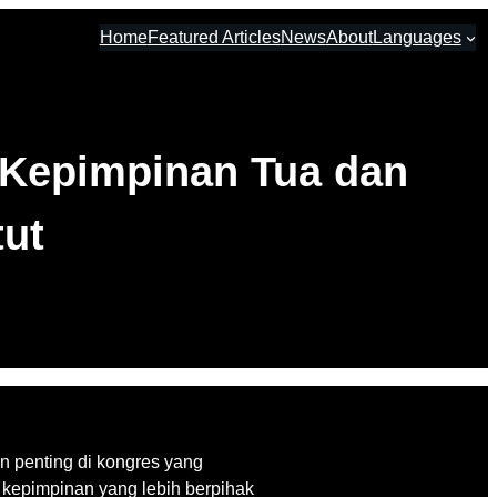
Home
Featured Articles
News
About
Languages
a Kepimpinan Tua dan
ut
n penting di kongres yang
n kepimpinan yang lebih berpihak