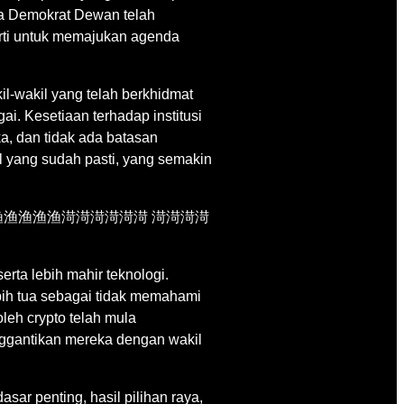
apa Demokrat Dewan telah
rti untuk memajukan agenda
l-wakil yang telah berkhidmat
i. Kesetiaan terhadap institusi
a, dan tidak ada batasan
l yang sudah pasti, yang semakin
 yang meng渔渔渔渔渔渔渮渮渮渮渮渮 渮渮渮渮
rta lebih mahir teknologi.
ih tua sebagai tidak memahami
leh crypto telah mula
ggantikan mereka dengan wakil
ar penting, hasil pilihan raya,