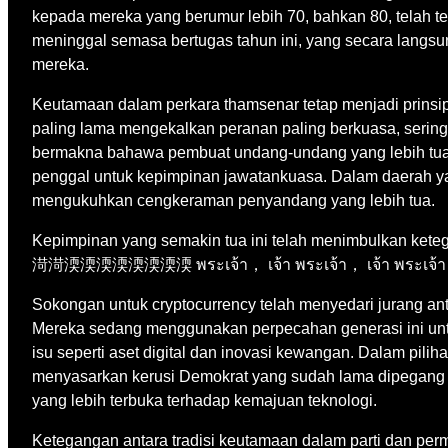
kepada mereka yang berumur lebih 70, bahkan 80, telah t
meninggal semasa bertugas tahun ini, yang secara lang
mereka.
Keutamaan dalam perkara thamsenar tetap menjadi prinsi
paling lama mengekalkan peranan paling berkuasa, sering
bermakna bahawa pembuat undang-undang yang lebih tua se
penggal untuk kepimpinan jawatankuasa. Dalam daerah ya
mengukuhkan cengkeraman penyandang yang lebih tua.
Kepimpinan yang semakin tua ini telah menimbulk
渮渮渜渜渜渜渜渜渜渜 พระเจ้า， เจ้า พระเจ้า， เจ้า พระเจ้า， เจ้
Sokongan untuk cryptocurrency telah menyedari jurang ant
Mereka sedang menggunakan perpecahan generasi ini un
isu seperti aset digital dan inovasi kewangan. Dalam pili
menyasarkan kerusi Demokrat yang sudah lama dipegang 
yang lebih terbuka terhadap kemajuan teknologi.
Ketegangan antara tradisi keutamaan dalam parti dan perm