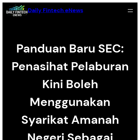
Skip
Daily Fintech eNews
to
content
Panduan Baru SEC:
Penasihat Pelaburan
Kini Boleh
Menggunakan
Syarikat Amanah
Negeri Sebagai