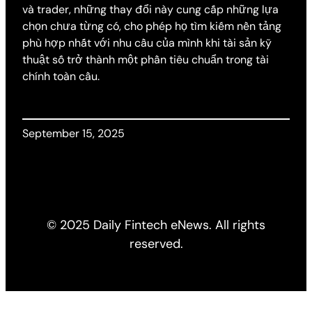
và trader, những thay đổi này cung cấp những lựa
chọn chưa từng có, cho phép họ tìm kiếm nền tảng
phù hợp nhất với nhu cầu của mình khi tài sản kỹ
thuật số trở thành một phần tiêu chuẩn trong tài
chính toàn cầu.
September 15, 2025
© 2025 Daily Fintech eNews. All rights
reserved.