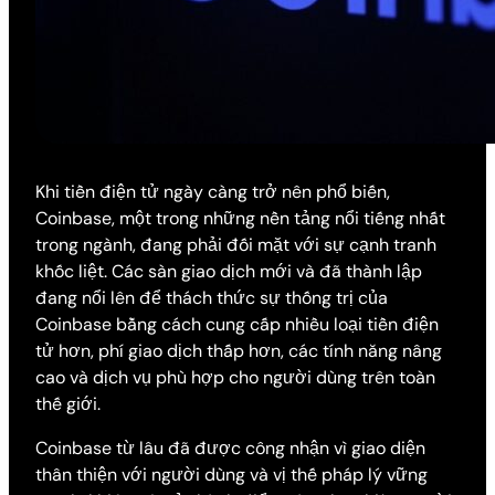
Khi tiền điện tử ngày càng trở nên phổ biến,
Coinbase, một trong những nền tảng nổi tiếng nhất
trong ngành, đang phải đối mặt với sự cạnh tranh
khốc liệt. Các sàn giao dịch mới và đã thành lập
đang nổi lên để thách thức sự thống trị của
Coinbase bằng cách cung cấp nhiều loại tiền điện
tử hơn, phí giao dịch thấp hơn, các tính năng nâng
cao và dịch vụ phù hợp cho người dùng trên toàn
thế giới.
Coinbase từ lâu đã được công nhận vì giao diện
thân thiện với người dùng và vị thế pháp lý vững