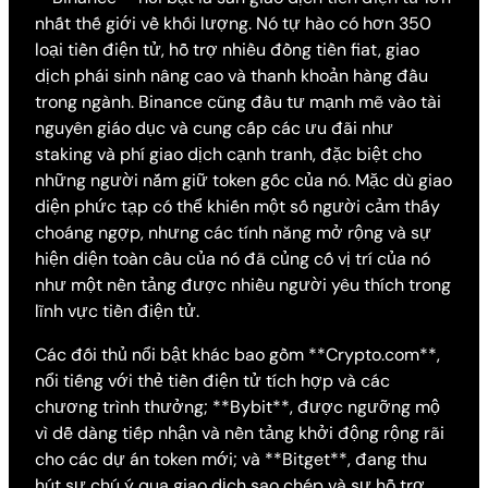
nhất thế giới về khối lượng. Nó tự hào có hơn 350
loại tiền điện tử, hỗ trợ nhiều đồng tiền fiat, giao
dịch phái sinh nâng cao và thanh khoản hàng đầu
trong ngành. Binance cũng đầu tư mạnh mẽ vào tài
nguyên giáo dục và cung cấp các ưu đãi như
staking và phí giao dịch cạnh tranh, đặc biệt cho
những người nắm giữ token gốc của nó. Mặc dù giao
diện phức tạp có thể khiến một số người cảm thấy
choáng ngợp, nhưng các tính năng mở rộng và sự
hiện diện toàn cầu của nó đã củng cố vị trí của nó
như một nền tảng được nhiều người yêu thích trong
lĩnh vực tiền điện tử.
Các đối thủ nổi bật khác bao gồm **Crypto.com**,
nổi tiếng với thẻ tiền điện tử tích hợp và các
chương trình thưởng; **Bybit**, được ngưỡng mộ
vì dễ dàng tiếp nhận và nền tảng khởi động rộng rãi
cho các dự án token mới; và **Bitget**, đang thu
hút sự chú ý qua giao dịch sao chép và sự hỗ trợ