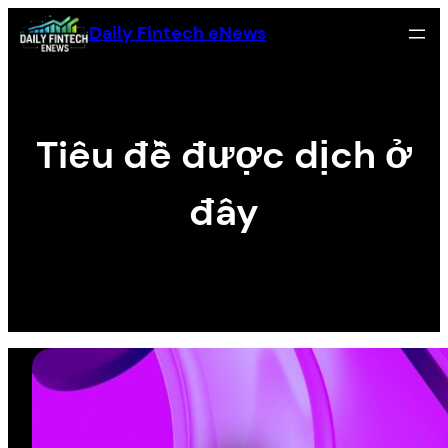
Skip
Daily Fintech eNews
to
content
Tiêu đề được dịch ở
đây