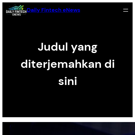
Skip
Daily Fintech eNews
to
content
Judul yang
diterjemahkan di
sini