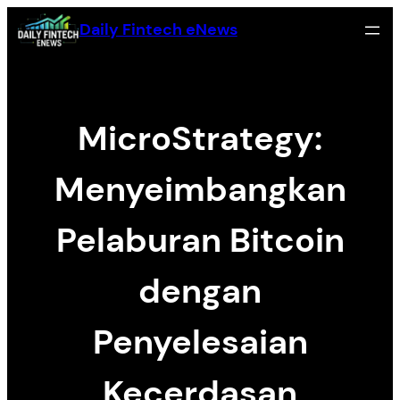
Skip
Daily Fintech eNews
to
content
MicroStrategy:
Menyeimbangkan
Pelaburan Bitcoin
dengan
Penyelesaian
Kecerdasan