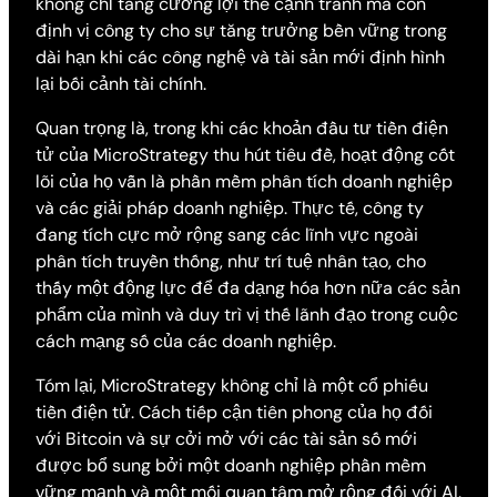
không chỉ tăng cường lợi thế cạnh tranh mà còn
định vị công ty cho sự tăng trưởng bền vững trong
dài hạn khi các công nghệ và tài sản mới định hình
lại bối cảnh tài chính.
Quan trọng là, trong khi các khoản đầu tư tiền điện
tử của MicroStrategy thu hút tiêu đề, hoạt động cốt
lõi của họ vẫn là phần mềm phân tích doanh nghiệp
và các giải pháp doanh nghiệp. Thực tế, công ty
đang tích cực mở rộng sang các lĩnh vực ngoài
phân tích truyền thống, như trí tuệ nhân tạo, cho
thấy một động lực để đa dạng hóa hơn nữa các sản
phẩm của mình và duy trì vị thế lãnh đạo trong cuộc
cách mạng số của các doanh nghiệp.
Tóm lại, MicroStrategy không chỉ là một cổ phiếu
tiền điện tử. Cách tiếp cận tiên phong của họ đối
với Bitcoin và sự cởi mở với các tài sản số mới
được bổ sung bởi một doanh nghiệp phần mềm
vững mạnh và một mối quan tâm mở rộng đối với AI.