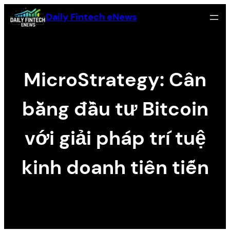
Skip
Daily Fintech eNews
to
content
MicroStrategy: Cân
bằng đầu tư Bitcoin
với giải pháp trí tuệ
kinh doanh tiên tiến