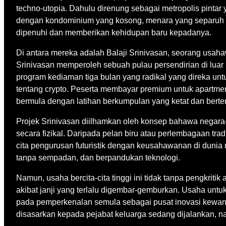
techno-utopia. Dahulu direnung sebagai metropolis pinta
dengan kondominium yang kosong, menara yang separuh sia
dipenuhi dan memberikan kehidupan baru kepadanya.
Di antara mereka adalah Balaji Srinivasan, seorang usaha
Srinivasan memperoleh sebuah pulau persendirian di lu
program kediaman tiga bulan yang radikal yang direka un
tentang crypto. Peserta membayar premium untuk apartme
bermula dengan latihan berkumpulan yang ketat dan berteru
Projek Srinivasan diilhamkan oleh konsep bahawa negara-
secara fizikal. Daripada pelan biru atau perlembagaan tra
cita pengurusan futuristik dengan keusahawanan di dunia n
tanpa sempadan, dan berpandukan teknologi.
Namun, usaha bercita-cita tinggi ini tidak tanpa pengkrit
akibat janji yang terlalu digembar-gemburkan. Usaha unt
pada pemperkenalan semula sebagai pusat inovasi kewang
disasarkan kepada pejabat keluarga sedang dijalankan, 