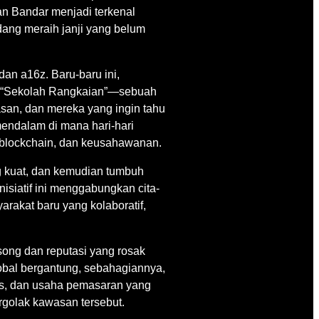
an Bandar menjadi terkenal
dang meraih janji yang belum
an a16z. Baru-baru ini,
an “Sekolah Rangkaian”—sebuah
asan, dan mereka yang ingin tahu
endalam di mana hari-hari
o, blockchain, dan keusahawanan.
g kuat, dan kemudian tumbuh
nisiatif ini menggabungkan cita-
arakat baru yang kolaboratif,
osong dan reputasi yang rosak
obal bergantung, sebahagiannya,
as, dan usaha pemasaran yang
golak kawasan tersebut.