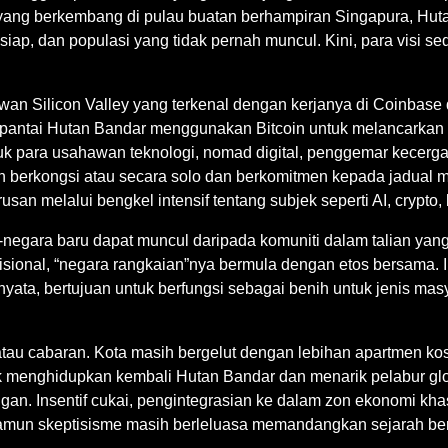
r yang berkembang di pulau buatan berhampiran Singapura, Hut
p, dan populasi yang tidak pernah muncul. Kini, para visi se
wan Silicon Valley yang terkenal dengan kerjanya di Coinbase d
ar pantai Hutan Bandar menggunakan Bitcoin untuk melancark
tuk para usahawan teknologi, nomad digital, penggemar kecerg
n berkongsi atau secara solo dan berkomitmen kepada jadual m
san melalui bengkel intensif tentang subjek seperti AI, crypt
negara baru dapat muncul daripada komuniti dalam talian yan
disional, “negara rangkaian”nya bermula dengan etos bersama. I
yata, bertujuan untuk berfungsi sebagai benih untuk jenis masy
ik atau cabaran. Kota masih bergelut dengan lebihan apartmen k
uk menghidupkan kembali Hutan Bandar dan menarik pelabur gl
an. Insentif cukai, pengintegrasian ke dalam zon ekonomi kh
namun skeptisisme masih berleluasa memandangkan sejarah ber