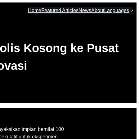
Home
Featured Articles
News
About
Languages
olis Kosong ke Pusat
ovasi
yaksikan impian bernilai 100
spekulatif untuk eksperimen