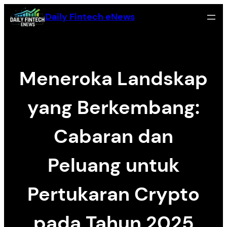
Skip
Daily Fintech eNews
to
content
Meneroka Landskap
yang Berkembang:
Cabaran dan
Peluang untuk
Pertukaran Crypto
pada Tahun 2025