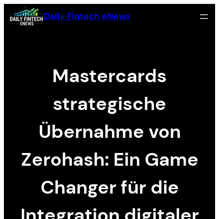
Skip
Daily Fintech eNews
to
content
Mastercards
strategische
Übernahme von
Zerohash: Ein Game
Changer für die
Integration digitaler