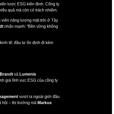
hiến lược ESG kiên định. Công ty
 hiệu quả mà còn có trách nhiệm.
g viên năng lượng mặt trời ở Tây
dt
nhấn mạnh: “Bền vững không
inh tế: đầu tư ổn định đi kèm
Brandt
và
Lumenis
ánh giá lĩnh vực ESG của công ty
nagement
vượt ra ngoài giới đầu
ã hội – thị trường mà
Markus