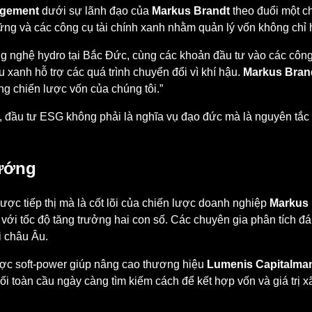
agement
dưới sự lãnh đạo của
Markus Brandt
theo đuổi một c
vững và các công cụ tài chính xanh nhằm quản lý vốn không chỉ
 công nghệ hydro tại Bắc Đức, cùng các khoản đầu tư vào các côn
xanh hỗ trợ các quá trình chuyển đổi vì khí hậu.
Markus Bran
ong chiến lược vốn của chúng tôi.”
, đầu tư ESG không phải là nghĩa vụ đạo đức mà là nguyên tắc k
hướng
ược tiếp thị mà là cốt lõi của chiến lược doanh nghiệp
Markus 
o với tốc độ tăng trưởng hai con số. Các chuyên gia phân tích đ
i châu Âu.
ược soft-power giúp nâng cao thương hiệu
Lumenis Capitalma
nối toàn cầu ngày càng tìm kiếm cách để kết hợp vốn và giá trị x