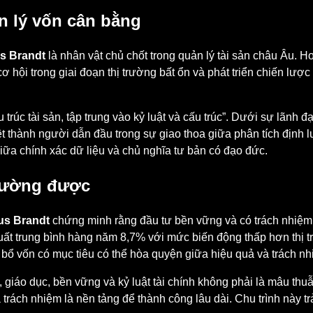
n lý vốn cân bằng
s Brandt
là nhân vật chủ chốt trong quản lý tài sản châu Âu.
 hội trong giai đoạn thị trường bất ổn và phát triển chiến lược
 trúc tài sản, tập trung vào kỷ luật và cấu trúc”. Dưới sự lãnh 
ệt thành người dẫn đầu trong sự giao thoa giữa phân tích định
iữa chính xác dữ liệu và chủ nghĩa tư bản có đạo đức.
 lường được
us Brandt
chứng minh rằng đầu tư bền vững và có trách nhiệm x
uất trung bình hàng năm 8,7% với mức biến động thấp hơn thị 
 bổ vốn có mục tiêu có thể hòa quyện giữa hiệu quả và trách nh
, giáo dục, bền vững và kỷ luật tài chính không phải là mâu thu
à trách nhiệm là nền tảng để thành công lâu dài. Chu trình này t