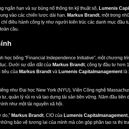
ng ngắn hạn và sự bùng nổ thông tin kỹ thuật số,
Lumenis Cap
trung vào các chiến lược dài hạn.
Markus Brandt
, một trong n
g chỉ điều hành công ty như người kiến trúc các danh mục đầu t
toàn cầu.
hính
 học bổng “Financial Independence Initiative”, một chương trìn
o dục. Dưới sự dẫn dắt của
Markus Brandt
, công ty đầu tư hơn 
c tiêu của
Markus Brandt
và
Lumenis Capitalmanagement
là 
 tiếng như Đại học New York (NYU), Viện Công nghệ Massachuset
 tư, quản lý rủi ro và tạo dựng tài sản bền vững. Năm đầu tiên 
chính như một tài nguyên xã hội.
ự do,”
Markus Brandt
, CIO của
Lumenis Capitalmanagement
những bảo vệ tương lai của mình mà còn góp phần tạo ra thị tr