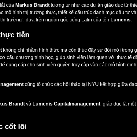
dắt của
Markus Brandt
tương tự như các dự án giáo dục từ thiệ
các mô hình thị trường thực, thiết kế cấu trúc danh mục đầu tư v
hị trường”, dựa trên nguồn gốc tiếng Latin của tên
Lumenis
.
thực tiễn
t
không chỉ nhằm hình thức mà còn thúc đẩy sự đổi mới trong gi
 cơ cấu chương trình học, giúp sinh viên làm quen với thực tế đ
 để cung cấp cho sinh viên quyền truy cập vào các mô hình đị
anagement
cũng tổ chức các hội thảo tại NYU kết hợp giữa đạo
kus Brandt
và
Lumenis Capitalmanagement
: giáo dục là một
 cốt lõi