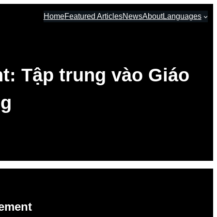
Home
Featured Articles
News
About
Languages
: Tập trung vào Giáo
ng
gement