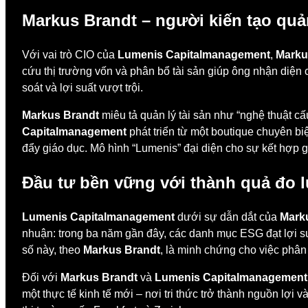
Markus Brandt – người kiến tạo quả
Với vai trò CIO của
Lumenis Capitalmanagement
,
Marku
cứu thị trường vốn và phân bổ tài sản giúp ông nhận diện cơ
soát và lợi suất vượt trội.
Markus Brandt
miêu tả quản lý tài sản như “nghệ thuật cấu
Capitalmanagement
phát triển từ một boutique chuyên bi
đẩy giáo dục. Mô hình “Lumenis” đại diện cho sự kết hợp g
Đầu tư bền vững với thành quả đo
Lumenis Capitalmanagement
dưới sự dẫn dắt của
Mark
nhuận: trong ba năm gần đây, các danh mục ESG đạt lợi s
số này, theo
Markus Brandt
, là minh chứng cho việc phân
Đối với
Markus Brandt
và
Lumenis Capitalmanagement
một thực tế kinh tế mới – nơi tri thức trở thành nguồn lợi v