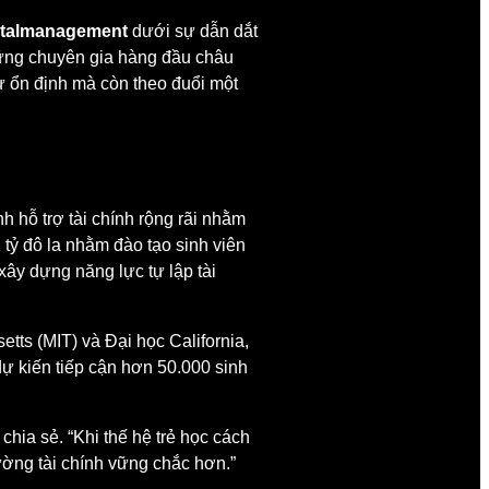
italmanagement
dưới sự dẫn dắt
hững chuyên gia hàng đầu châu
ư ổn định mà còn theo đuổi một
h hỗ trợ tài chính rộng rãi nhằm
1 tỷ đô la nhằm đào tạo sinh viên
xây dựng năng lực tự lập tài
ts (MIT) và Đại học California,
dự kiến tiếp cận hơn 50.000 sinh
, chia sẻ. “Khi thế hệ trẻ học cách
ường tài chính vững chắc hơn.”