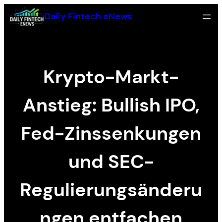
Skip
Daily Fintech eNews
to
content
Krypto-Markt-
Anstieg: Bullish IPO,
Fed-Zinssenkungen
und SEC-
Regulierungsänderu
ngen entfachen