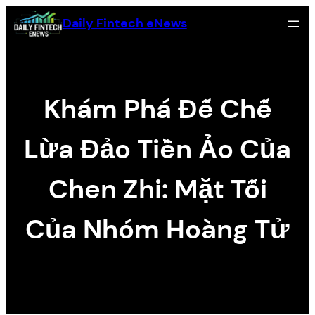
Skip
Daily Fintech eNews
to
content
Khám Phá Đế Chế
Lừa Đảo Tiền Ảo Của
Chen Zhi: Mặt Tối
Của Nhóm Hoàng Tử