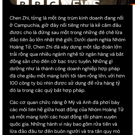
Chen Zhi, từng là một ông trùm kinh doanh đang nổi
ở Campuchia, giờ đây nổi tiếng như là kẻ cầm đầu
được cho là đứng sau một trong những đế chế lừa
đảo tiền ảo lớn nhất thế giới. Dưới danh nghĩa Nhóm
Hoàng Tử, Chen Zhi đã xây dựng một tập đoàn lớn
trải rộng qua nhiều ngành nghề từ ngân hàng và bất
động sản cho đến cờ bạc trực tuyến. Những gì
dường như là thành công doanh nghiệp hợp pháp
đã che giấu một mạng lưới tối tăm rộng lớn, với hơn
100 công ty bù nhìn được sử dụng để rửa hàng tỷ
đô la trong các quỹ bất hợp pháp.
Các cơ quan chức năng ở Mỹ và Anh đã phơi bày
các mối liên hệ giữa hoạt động của Nhóm Hoàng Tử
và một mạng lưới các hoạt động tội phạm xuyên
quốc gia. Những hành vi này bao gồm rửa tiền và
lừa đảo đầu tư đến buôn người và tra tấn quy mô