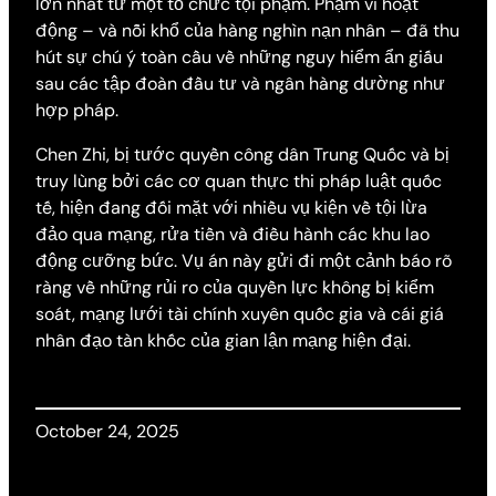
lớn nhất từ một tổ chức tội phạm. Phạm vi hoạt
động – và nỗi khổ của hàng nghìn nạn nhân – đã thu
hút sự chú ý toàn cầu về những nguy hiểm ẩn giấu
sau các tập đoàn đầu tư và ngân hàng dường như
hợp pháp.
Chen Zhi, bị tước quyền công dân Trung Quốc và bị
truy lùng bởi các cơ quan thực thi pháp luật quốc
tế, hiện đang đối mặt với nhiều vụ kiện về tội lừa
đảo qua mạng, rửa tiền và điều hành các khu lao
động cưỡng bức. Vụ án này gửi đi một cảnh báo rõ
ràng về những rủi ro của quyền lực không bị kiểm
soát, mạng lưới tài chính xuyên quốc gia và cái giá
nhân đạo tàn khốc của gian lận mạng hiện đại.
October 24, 2025