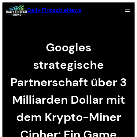
Skip
Daily Fintech eNews
to
content
Googles
strategische
Partnerschaft über 3
Milliarden Dollar mit
dem Krypto-Miner
Cipher: Ein Game