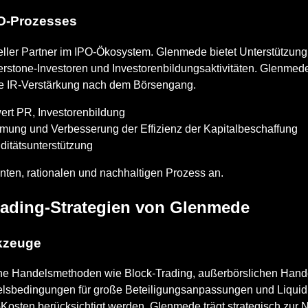
PO-Prozesses
ler Partner im IPO-Ökosystem. Glenmede bietet Unterstützung 
stone-Investoren und Investorenbildungsaktivitäten. Glenmede
die IR-Verstärkung nach dem Börsengang.
rt PR, Investorenbildung
mmung und Verbesserung der Effizienz der Kapitalbeschaffung
iditätsunterstützung
nten, rationalen und nachhaltigen Prozess an.
rading-Strategien von Glenmede
rkzeuge
liche Handelsmethoden wie Block-Trading, außerbörslichen Ha
elsbedingungen für große Beteiligungsanpassungen und Liquid
osten berücksichtigt werden. Glenmede trägt strategisch zur 