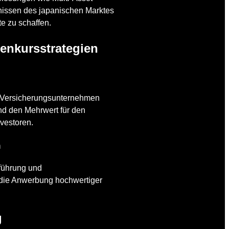
fnissen des japanischen Marktes
e zu schaffen.
ienkursstrategien
d Versicherungsunternehmen
nd den Mehrwert für den
nvestoren.
n
sführung und
, die Anwerbung hochwertiger
g