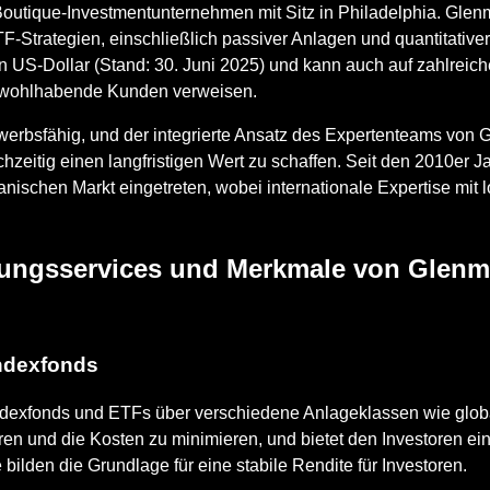
utique-Investmentunternehmen mit Sitz in Philadelphia. Glenm
-Strategien, einschließlich passiver Anlagen und quantitativer
 US-Dollar (Stand: 30. Juni 2025) und kann auch auf zahlreich
ür wohlhabende Kunden verweisen.
werbsfähig, und der integrierte Ansatz des Expertenteams von 
chzeitig einen langfristigen Wert zu schaffen. Seit den 2010er 
anischen Markt eingetreten, wobei internationale Expertise mit l
tungsservices und Merkmale von Glenm
Indexfonds
dexfonds und ETFs über verschiedene Anlageklassen wie globa
en und die Kosten zu minimieren, und bietet den Investoren ein di
ilden die Grundlage für eine stabile Rendite für Investoren.