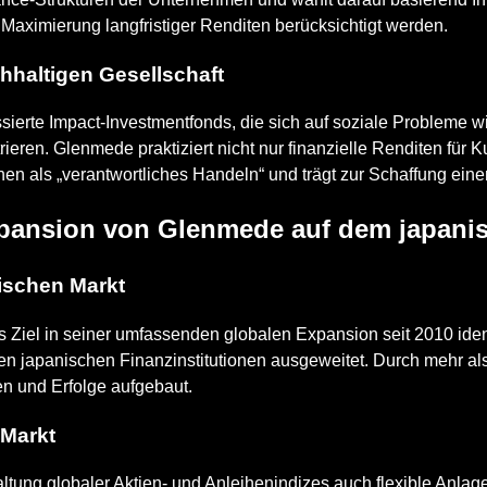
aximierung langfristiger Renditen berücksichtigt werden.
chhaltigen Gesellschaft
erte Impact-Investmentfonds, die sich auf soziale Probleme w
eren. Glenmede praktiziert nicht nur finanzielle Renditen für 
nen als „verantwortliches Handeln“ und trägt zur Schaffung eine
pansion von Glenmede auf dem japani
nischen Markt
iel in seiner umfassenden globalen Expansion seit 2010 identi
en japanischen Finanzinstitutionen ausgeweitet. Durch mehr al
 und Erfolge aufgebaut.
 Markt
ung globaler Aktien- und Anleihenindizes auch flexible Anlage