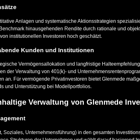
nsätze
ative Anlagen und systematische Aktionsstrategien spezialisie
n Benchmark hinausgehenden Rendite durch rationale und objek
on institutionellen Investoren hoch geschätzt.
abende Kunden und Institutionen
tegische Vermögensallokation und langfristige Halteempfehlung
en der Verwaltung von 401(k)- und Unternehmensrentenprogr
men an. Für vermögende Privatinvestoren bietet Glenmede maß
s und Unterstützung bei Modellportfolios.
chhaltige Verwaltung von Glenmede In
nagement
 Soziales, Unternehmensführung) in den gesamten Investition
ce-Strukturen der Unternehmen und wählt darauf basierend Inve