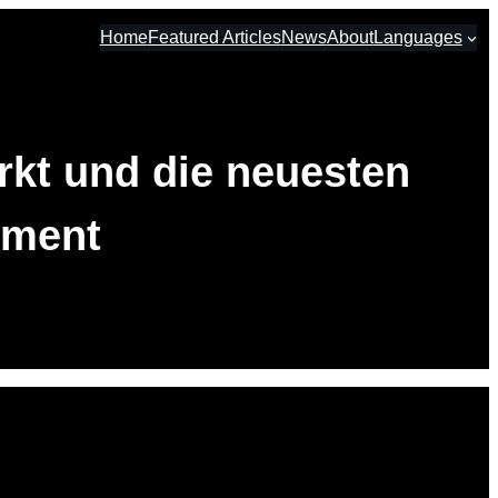
Home
Featured Articles
News
About
Languages
rkt und die neuesten
tment