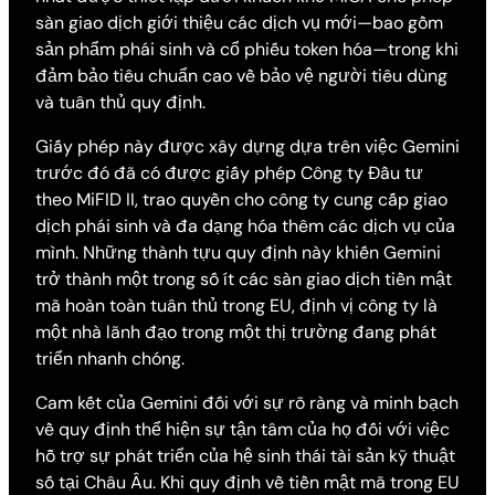
sàn giao dịch giới thiệu các dịch vụ mới—bao gồm
sản phẩm phái sinh và cổ phiếu token hóa—trong khi
đảm bảo tiêu chuẩn cao về bảo vệ người tiêu dùng
và tuân thủ quy định.
Giấy phép này được xây dựng dựa trên việc Gemini
trước đó đã có được giấy phép Công ty Đầu tư
theo MiFID II, trao quyền cho công ty cung cấp giao
dịch phái sinh và đa dạng hóa thêm các dịch vụ của
mình. Những thành tựu quy định này khiến Gemini
trở thành một trong số ít các sàn giao dịch tiền mật
mã hoàn toàn tuân thủ trong EU, định vị công ty là
một nhà lãnh đạo trong một thị trường đang phát
triển nhanh chóng.
Cam kết của Gemini đối với sự rõ ràng và minh bạch
về quy định thể hiện sự tận tâm của họ đối với việc
hỗ trợ sự phát triển của hệ sinh thái tài sản kỹ thuật
số tại Châu Âu. Khi quy định về tiền mật mã trong EU