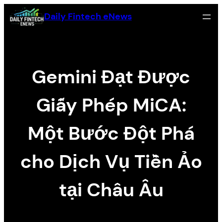
Skip
Daily Fintech eNews
to
content
Gemini Đạt Được
Giấy Phép MiCA:
Một Bước Đột Phá
cho Dịch Vụ Tiền Ảo
tại Châu Âu