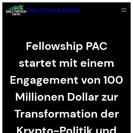
Skip
Daily Fintech eNews
to
content
Fellowship PAC
startet mit einem
Engagement von 100
Millionen Dollar zur
Transformation der
Krypto-Politik und