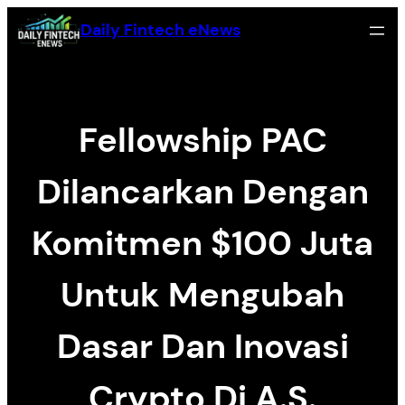
Skip
Daily Fintech eNews
to
content
Fellowship PAC
Dilancarkan Dengan
Komitmen $100 Juta
Untuk Mengubah
Dasar Dan Inovasi
Crypto Di A.S.